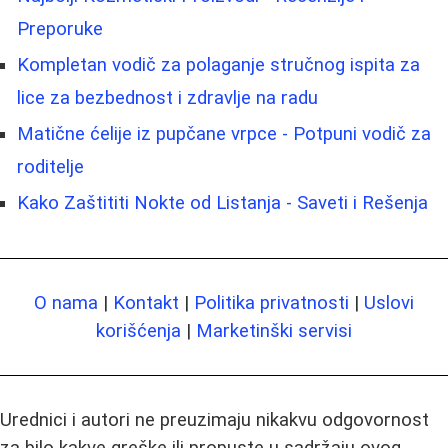
Preporuke
Kompletan vodič za polaganje stručnog ispita za
lice za bezbednost i zdravlje na radu
Matične ćelije iz pupčane vrpce - Potpuni vodič za
roditelje
Kako Zaštititi Nokte od Listanja - Saveti i Rešenja
O nama
|
Kontakt
|
Politika privatnosti
|
Uslovi
korišćenja
|
Marketinški servisi
Urednici i autori ne preuzimaju nikakvu odgovornost
za bilo kakve greške ili propuste u sadržaju ovog