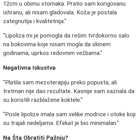
12cm u obimu stomaka. Pratio sam korigovanu
ishranu, ali nisam gladovala. Koža je postala
zategnutija i kvalitetnija."
"Lipoliza mi je pomogla da rešim tvrdokorno salo
na bokovima koje nisam mogla da skinem
godinama, uprkos redovnim vežbama."
Negativna Iskustva
"Platila sam mezoterapiju preko popusta, ali
tretman nije dao rezultate. Kasnije sam saznala da
su koristili razblažene koktele."
"Posle lipolize imala sam velike modrice i otoke koji
su trajali nedeljama. Efekat je bio minimalan."
Na Šta Obratiti Pažnju?