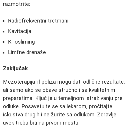
razmotrite:
Radiofrekventni tretmani
Kavitacija
Kriosliming
Limfne drenaže
Zaključak
Mezoterapija i lipoliza mogu dati odlične rezultate,
ali samo ako se obave stručno i sa kvalitetnim
preparatima. Ključ je u temeljnom istraživanju pre
odluke. Posavetujte se sa lekarom, pročitajte
iskustva drugih i ne žurite sa odlukom. Zdravlje
uvek treba biti na prvom mestu.