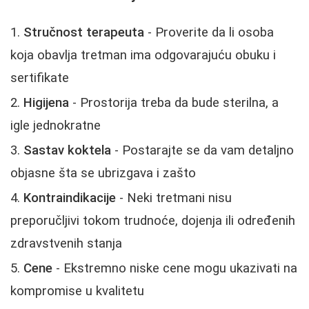
Stručnost terapeuta
- Proverite da li osoba
koja obavlja tretman ima odgovarajuću obuku i
sertifikate
Higijena
- Prostorija treba da bude sterilna, a
igle jednokratne
Sastav koktela
- Postarajte se da vam detaljno
objasne šta se ubrizgava i zašto
Kontraindikacije
- Neki tretmani nisu
preporučljivi tokom trudnoće, dojenja ili određenih
zdravstvenih stanja
Cene
- Ekstremno niske cene mogu ukazivati na
kompromise u kvalitetu