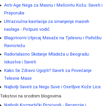
Anti-Age Nega za Masnu i Mešovitu Kožu: Saveti i
Preporuke
Ultrazvučna kavitacija za smanjenje masnih
naslaga - Potpuni vodič
Blagotvorni Utjecaj Masaže na Tjelesnu i Psihičku
Ravnotežu
Radiotalasno Skidanje Mladeža u Beogradu:
Iskustva i Saveti
Kako Se Zdravo Ugojiti? Saveti za Povećanje
Telesne Mase
Najbolji Saveti za Negu Suve i Osetljive Kože Lica
Tekstovi na srodnim blogovima
Najbolji Kozmetički Proizvodi - Recenzije i