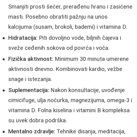
Smanjiti prosti šećer, prerađenu hranu i zasićene
masti. Posebno obratiti pažnju na unos
kalcijuma (susam, brokoli, bademi) i vitamina D.
Hidratacija:
Piti dovoljno vode, biljnih čajeva i
sveže ceđenih sokova od povrća i voća.
Fizička aktivnost:
Minimum 30 minuta umerene
aktivnosti dnevno. Kombinovati kardio, vežbe
snage i istezanja.
Suplementacija:
Nakon konsultacije, uvođenje
cimicifuge, ulja noćurka, magnezijuma, omega-3 i
vitamina D. Folna kiselina i vitamini B kompleksa
su uvek dobra podrška.
Mentalno zdravlje:
Tehnike disanja, meditacija,