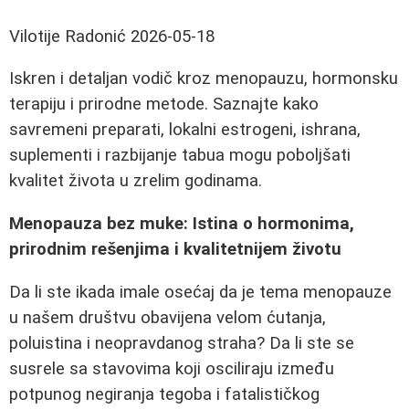
Vilotije Radonić
2026-05-18
Iskren i detaljan vodič kroz menopauzu, hormonsku
terapiju i prirodne metode. Saznajte kako
savremeni preparati, lokalni estrogeni, ishrana,
suplementi i razbijanje tabua mogu poboljšati
kvalitet života u zrelim godinama.
Menopauza bez muke: Istina o hormonima,
prirodnim rešenjima i kvalitetnijem životu
Da li ste ikada imale osećaj da je tema menopauze
u našem društvu obavijena velom ćutanja,
poluistina i neopravdanog straha? Da li ste se
susrele sa stavovima koji osciliraju između
potpunog negiranja tegoba i fatalističkog