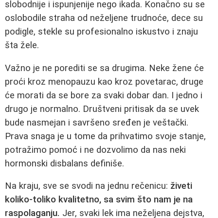
slobodnije i ispunjenije nego ikada. Konačno su se
oslobodile straha od neželjene trudnoće, dece su
podigle, stekle su profesionalno iskustvo i znaju
šta žele.
Važno je ne porediti se sa drugima. Neke žene će
proći kroz menopauzu kao kroz povetarac, druge
će morati da se bore za svaki dobar dan. I jedno i
drugo je normalno. Društveni pritisak da se uvek
bude nasmejan i savršeno sređen je veštački.
Prava snaga je u tome da prihvatimo svoje stanje,
potražimo pomoć i ne dozvolimo da nas neki
hormonski disbalans definiše.
Na kraju, sve se svodi na jednu rečenicu:
živeti
koliko-toliko kvalitetno, sa svim što nam je na
raspolaganju.
Jer, svaki lek ima neželjena dejstva,