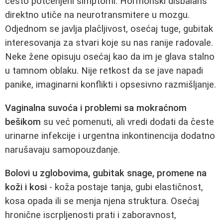
često potcenjeni simptomi. Hormonski disbalans
direktno utiče na neurotransmitere u mozgu.
Odjednom se javlja plačljivost, osećaj tuge, gubitak
interesovanja za stvari koje su nas ranije radovale.
Neke žene opisuju osećaj kao da im je glava stalno
u tamnom oblaku. Nije retkost da se jave napadi
panike, imaginarni konflikti i opsesivno razmišljanje.
Vaginalna suvoća i problemi sa mokraćnom
bešikom
su već pomenuti, ali vredi dodati da česte
urinarne infekcije i urgentna inkontinencija dodatno
narušavaju samopouzdanje.
Bolovi u zglobovima, gubitak snage, promene na
koži i kosi
- koža postaje tanja, gubi elastičnost,
kosa opada ili se menja njena struktura. Osećaj
hronične iscrpljenosti prati i zaboravnost,