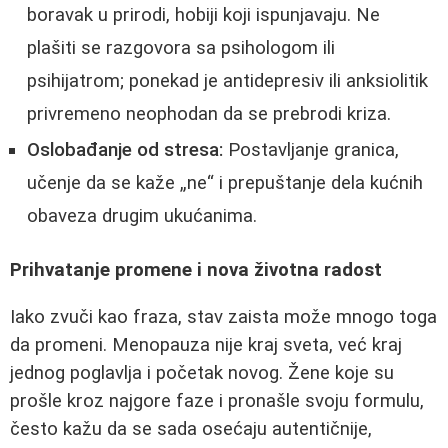
boravak u prirodi, hobiji koji ispunjavaju. Ne
plašiti se razgovora sa psihologom ili
psihijatrom; ponekad je antidepresiv ili anksiolitik
privremeno neophodan da se prebrodi kriza.
Oslobađanje od stresa:
Postavljanje granica,
učenje da se kaže „ne“ i prepuštanje dela kućnih
obaveza drugim ukućanima.
Prihvatanje promene i nova životna radost
Iako zvuči kao fraza, stav zaista može mnogo toga
da promeni. Menopauza nije kraj sveta, već kraj
jednog poglavlja i početak novog. Žene koje su
prošle kroz najgore faze i pronašle svoju formulu,
često kažu da se sada osećaju autentičnije,