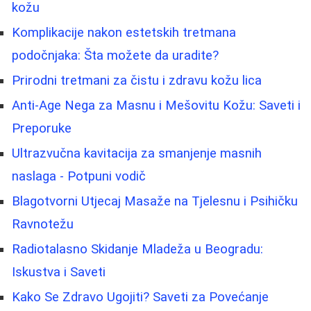
kožu
Komplikacije nakon estetskih tretmana
podočnjaka: Šta možete da uradite?
Prirodni tretmani za čistu i zdravu kožu lica
Anti-Age Nega za Masnu i Mešovitu Kožu: Saveti i
Preporuke
Ultrazvučna kavitacija za smanjenje masnih
naslaga - Potpuni vodič
Blagotvorni Utjecaj Masaže na Tjelesnu i Psihičku
Ravnotežu
Radiotalasno Skidanje Mladeža u Beogradu:
Iskustva i Saveti
Kako Se Zdravo Ugojiti? Saveti za Povećanje