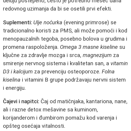
deluju postepeno; često je potrebno mesec dana
redovnog uzimanja da bi se osetili prvi efekti.
Suplementi:
Ulje noćurka
(evening primrose) se
tradicionalno koristi za PMS, ali može pomoći i kod
menopauzalnih tegoba, posebno bolova u grudima i
promena raspoloženja.
Omega 3 masne kiseline
su
ključne za zdravlje mozga i srca,
magnezijum
za
smirenje nervnog sistema i kvalitetan san, a
vitamin
D3 i kalcijum
za prevenciju osteoporoze.
Folna
kiselina
i vitamini B grupe podržavaju nervni sistem
i energiju.
Čajevi i napitci:
Čaj od matičnjaka, kantariona, nane,
ali i razne detox mešavine sa kuminom,
korijanderom i đumbirom pomažu kod varenja i
opšteg osećaja vitalnosti.