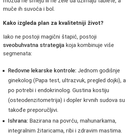
možda ne smeju ili ne žele da uzimaju tablete, a
muče ih suvoća i bol.
Kako izgleda plan za kvalitetniji život?
Iako ne postoji magični štapić, postoji
sveobuhvatna strategija
koja kombinuje više
segmenata:
Redovne lekarske kontrole:
Jednom godišnje
ginekolog (Papa test, ultrazvuk, pregled dojki), a
po potrebi i endokrinolog. Gustina kostiju
(osteodenzitometrija) i dopler krvnih sudova su
takođe preporučljivi.
Ishrana:
Bazirana na povrću, mahunarkama,
integralnim žitaricama, ribi i zdravim mastima.