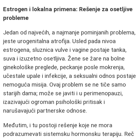
Estrogen i lokalna primena: Rešenje za osetljive
probleme
Jedan od najvećih, a najmanje pominjanih problema,
jeste urogenitalna atrofija. Usled pada nivoa
estrogena, sluznica vulve i vagine postaje tanka,
suva i izuzetno osetljiva. Žene se žare na bolne
ginekološke preglede, peckanje posle mokrenja,
učestale upale i infekcije, a seksualni odnos postaje
nemoguća misija. Ovaj problem se ne tiče samo
starijih dama; može se javiti i u perimenopauzi,
izazivajući ogroman psihološki pritisak i
narušavajući partnerske odnose.
Međutim, i tu postoji rešenje koje ne mora
podrazumevati sistemsku hormonsku terapiju. Reč