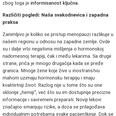
zbog toga je
informisanost ključna
.
Različiti pogledi: Naša svakodnevica i zapadna
praksa
Zanimljivo je koliko se pristup menopauzi razlikuje u
našem regionu u odnosu na zapadne zemlje. Ovde
su i dalje vrlo negativna mišljenja o hormonskoj
nadomesnoj terapiji, čak i među lekarima. Sa druge
strane, priča je mnogo drugačija kada se pređe
granica. Mnoge žene koje žive u inostranstvu
mahom uzimaju hormonsku terapiju i imaju
kvalitetniji život. Razlog nije u tome što su one
sklonije „hemiji“, već što su im dostupnije precizne
informacije i savremeni preparati. Noviji lekovi
značajno smanjuju rizike, a doza se prilagođava
individualnim potrebama svake pacijentkinje. Dok se