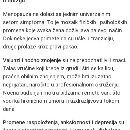
u mozgu
Menopauza ne dolazi sa jednim univerzalnim
setom simptoma. To je mozaik fizičkih i psiholoških
promena koje svaka žena doživljava na svoj način.
Dok neke jedva primete da su ušle u tranziciju,
druge prolaze kroz pravi pakao.
Valunzi i noćno znojenje
su najprepoznatljiviji znaci.
Talas vrućine koji kreće iz grudi i širi se ka licu,
praćen obilnim znojenjem, može biti izuzetno
neprijatan, naročito u profesionalnom okruženju.
Noćna buđenja i mokra pidžama remete san, što
vodi ka hroničnom umoru i razdražljivosti tokom
dana.
Promene raspoloženja, anksioznost i depresija
su