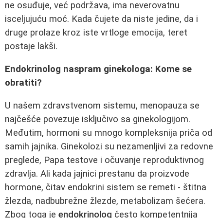
ne osuđuje, već podržava, ima neverovatnu
isceljujuću moć. Kada čujete da niste jedine, da i
druge prolaze kroz iste vrtloge emocija, teret
postaje lakši.
Endokrinolog naspram ginekologa: Kome se
obratiti?
U našem zdravstvenom sistemu, menopauza se
najčešće povezuje isključivo sa ginekologijom.
Međutim, hormoni su mnogo kompleksnija priča od
samih jajnika. Ginekolozi su nezamenljivi za redovne
preglede, Papa testove i očuvanje reproduktivnog
zdravlja. Ali kada jajnici prestanu da proizvode
hormone, čitav endokrini sistem se remeti - štitna
žlezda, nadbubrežne žlezde, metabolizam šećera.
Zbog toga je
endokrinolog
često kompetentnija