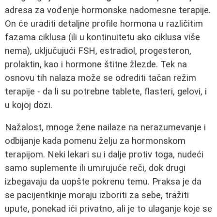
adresa za vođenje hormonske nadomesne terapije.
On će uraditi detaljne profile hormona u različitim
fazama ciklusa (ili u kontinuitetu ako ciklusa više
nema), uključujući FSH, estradiol, progesteron,
prolaktin, kao i hormone štitne žlezde. Tek na
osnovu tih nalaza može se odrediti tačan režim
terapije - da li su potrebne tablete, flasteri, gelovi, i
u kojoj dozi.
Nažalost, mnoge žene nailaze na nerazumevanje i
odbijanje kada pomenu želju za hormonskom
terapijom. Neki lekari su i dalje protiv toga, nudeći
samo suplemente ili umirujuće reči, dok drugi
izbegavaju da uopšte pokrenu temu. Praksa je da
se pacijentkinje moraju izboriti za sebe, tražiti
upute, ponekad ići privatno, ali je to ulaganje koje se