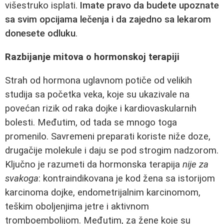
višestruko isplati.
Imate pravo da budete upoznate
sa svim opcijama lečenja i da zajedno sa lekarom
donesete odluku
.
Razbijanje mitova o hormonskoj terapiji
Strah od hormona uglavnom potiče od velikih
studija sa početka veka, koje su ukazivale na
povećan rizik od raka dojke i kardiovaskularnih
bolesti. Međutim, od tada se mnogo toga
promenilo. Savremeni preparati koriste niže doze,
drugačije molekule i daju se pod strogim nadzorom.
Ključno je razumeti da hormonska terapija
nije za
svakoga
: kontraindikovana je kod žena sa istorijom
karcinoma dojke, endometrijalnim karcinomom,
teškim oboljenjima jetre i aktivnom
tromboembolijom. Međutim, za žene koje su