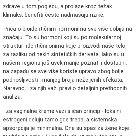
zdrave u tom pogledu, a prolaze kroz težak
klimaks, benefiti često nadmašuju rizike.
Priča o bioidentičnim hormonima sve više dobija na
značaju. To su hormoni koji su po molekularnoj
strukturi identični onima koje proizvodi naše telo,
za razliku od nekih sintetičkih derivata. Iako su u
našem regionu još uvek manje poznati i dostupni,
na zapadu se sve više koriste upravo zbog bolje
podnošljivosti i manjeg broja neželjenih efekata.
Naravno, i za njih važi pravilo detaljnih prethodnih
analiza.
I za vaginalne kreme važi sličan princip - lokalni
estrogeni deluju tamo gde treba, a sistemska
apsorpcija je minimalna. One su spas za žene koje