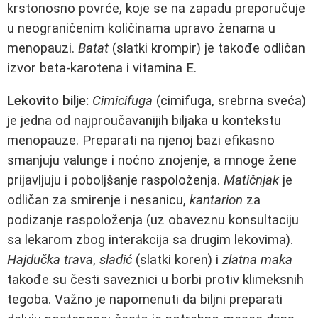
krstonosno povrće, koje se na zapadu preporučuje
u neograničenim količinama upravo ženama u
menopauzi.
Batat
(slatki krompir) je takođe odličan
izvor beta-karotena i vitamina E.
Lekovito bilje:
Cimicifuga
(cimifuga, srebrna sveća)
je jedna od najproučavanijih biljaka u kontekstu
menopauze. Preparati na njenoj bazi efikasno
smanjuju valunge i noćno znojenje, a mnoge žene
prijavljuju i poboljšanje raspoloženja.
Matičnjak
je
odličan za smirenje i nesanicu,
kantarion
za
podizanje raspoloženja (uz obaveznu konsultaciju
sa lekarom zbog interakcija sa drugim lekovima).
Hajdučka trava
,
sladić
(slatki koren) i
zlatna maka
takođe su česti saveznici u borbi protiv klimeksnih
tegoba. Važno je napomenuti da biljni preparati