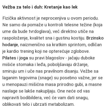
Vežba za telo i duh: Kretanje kao lek
Fizička aktivnost je neprocenjiva u ovom periodu.
Ne samo da pomaže u kontroli telesne težine (koja
ume da bude tvrdoglava), već direktno utiče na
raspoloženje, kvalitet sna i gustinu kostiju.
Brzinsko
hodanje
, naizmenično sa kratkim sprintom, odličan
je kardio trening koji ne opterećuje zglobove.
Pilates
i
joga
su pravi blagoslov - jačaju duboke
mišiće stomaka i leđa, poboljšavaju držanje,
smiruju um i uče nas pravilnom disanju. Vežbe sa
laganim tegovima (snage) su posebno važne, jer se
u menopauzi mišićna masa prirodno gubi, a masne
naslage se lakše nakupljaju. One neće od vas
napraviti bodibildera, već će vam dati snagu,
oblikovati telo i ubrzati metabolizam.