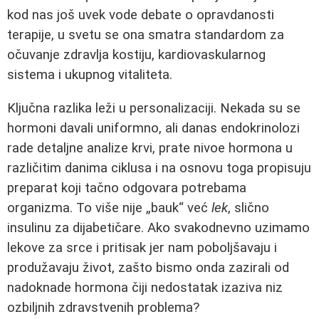
kod nas još uvek vode debate o opravdanosti
terapije, u svetu se ona smatra standardom za
očuvanje zdravlja kostiju, kardiovaskularnog
sistema i ukupnog vitaliteta.
Ključna razlika leži u personalizaciji. Nekada su se
hormoni davali uniformno, ali danas endokrinolozi
rade detaljne analize krvi, prate nivoe hormona u
različitim danima ciklusa i na osnovu toga propisuju
preparat koji tačno odgovara potrebama
organizma. To više nije „bauk“ već
lek
, slično
insulinu za dijabetičare. Ako svakodnevno uzimamo
lekove za srce i pritisak jer nam poboljšavaju i
produžavaju život, zašto bismo onda zazirali od
nadoknade hormona čiji nedostatak izaziva niz
ozbiljnih zdravstvenih problema?