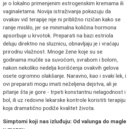
je o lokalno primenjenim estrogenskim kremama ili
vaginaletama. Novija istraživanja pokazuju da
ovakav vid terapije nije ni približno rizičan kako se
ranije mislilo, jer se minimalna količina hormona
apsorbuje u krvotok. Preparati na bazi estriola
deluju direktno na sluznicu, obnavljaju je i vraćaju
prirodnu vlažnost. Mnoge žene koje su se
godinama mučile sa suvoćom, svrabom i bolom,
nakon nekoliko nedelja korišćenja ovakvih gelova
osete ogromno olakšanje. Naravno, kao i svaki lek, i
ovi preparati mogu imati neželjena dejstva, ali je
pitanje šta je gore - trpeti konstantnu nelagodnost i
bol, ili uz redovne lekarske kontrole koristiti terapiju
koja dramatično podiže kvalitet života.
Simptomi koji nas izluđuju: Od valunga do magle