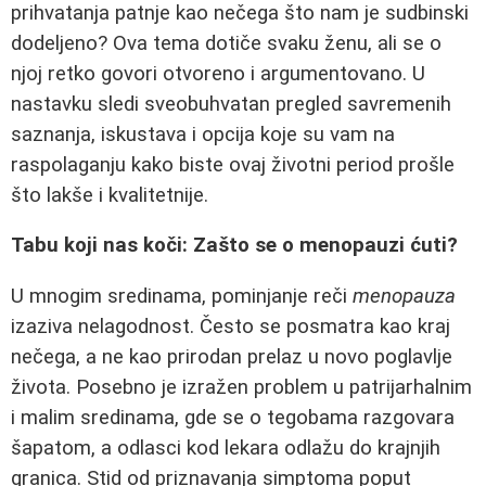
prihvatanja patnje kao nečega što nam je sudbinski
dodeljeno? Ova tema dotiče svaku ženu, ali se o
njoj retko govori otvoreno i argumentovano. U
nastavku sledi sveobuhvatan pregled savremenih
saznanja, iskustava i opcija koje su vam na
raspolaganju kako biste ovaj životni period prošle
što lakše i kvalitetnije.
Tabu koji nas koči: Zašto se o menopauzi ćuti?
U mnogim sredinama, pominjanje reči
menopauza
izaziva nelagodnost. Često se posmatra kao kraj
nečega, a ne kao prirodan prelaz u novo poglavlje
života. Posebno je izražen problem u patrijarhalnim
i malim sredinama, gde se o tegobama razgovara
šapatom, a odlasci kod lekara odlažu do krajnjih
granica. Stid od priznavanja simptoma poput