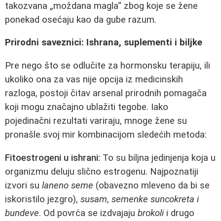
takozvana „moždana magla“ zbog koje se žene
ponekad osećaju kao da gube razum.
Prirodni saveznici: Ishrana, suplementi i biljke
Pre nego što se odlučite za hormonsku terapiju, ili
ukoliko ona za vas nije opcija iz medicinskih
razloga, postoji čitav arsenal prirodnih pomagača
koji mogu značajno ublažiti tegobe. Iako
pojedinačni rezultati variraju, mnoge žene su
pronašle svoj mir kombinacijom sledećih metoda:
Fitoestrogeni u ishrani:
To su biljna jedinjenja koja u
organizmu deluju slično estrogenu. Najpoznatiji
izvori su
laneno seme
(obavezno mleveno da bi se
iskoristilo jezgro),
susam
,
semenke suncokreta i
bundeve
. Od povrća se izdvajaju
brokoli
i drugo