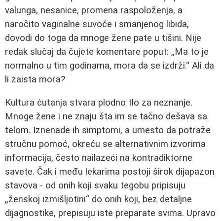
valunga, nesanice, promena raspoloženja, a
naročito vaginalne suvoće i smanjenog libida,
dovodi do toga da mnoge žene pate u tišini. Nije
redak slučaj da čujete komentare poput: „Ma to je
normalno u tim godinama, mora da se izdrži.“ Ali da
li zaista mora?
Kultura ćutanja stvara plodno tlo za neznanje.
Mnoge žene i ne znaju šta im se tačno dešava sa
telom. Iznenade ih simptomi, a umesto da potraže
stručnu pomoć, okreću se alternativnim izvorima
informacija, često nailazeći na kontradiktorne
savete. Čak i među lekarima postoji širok dijapazon
stavova - od onih koji svaku tegobu pripisuju
„ženskoj izmišljotini“ do onih koji, bez detaljne
dijagnostike, prepisuju iste preparate svima. Upravo