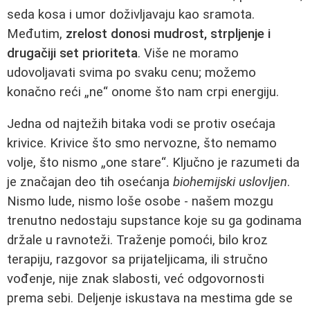
seda kosa i umor doživljavaju kao sramota.
Međutim,
zrelost donosi mudrost, strpljenje i
drugačiji set prioriteta
. Više ne moramo
udovoljavati svima po svaku cenu; možemo
konačno reći „ne“ onome što nam crpi energiju.
Jedna od najtežih bitaka vodi se protiv osećaja
krivice. Krivice što smo nervozne, što nemamo
volje, što nismo „one stare“. Ključno je razumeti da
je značajan deo tih osećanja
biohemijski uslovljen
.
Nismo lude, nismo loše osobe - našem mozgu
trenutno nedostaju supstance koje su ga godinama
držale u ravnoteži. Traženje pomoći, bilo kroz
terapiju, razgovor sa prijateljicama, ili stručno
vođenje, nije znak slabosti, već odgovornosti
prema sebi. Deljenje iskustava na mestima gde se