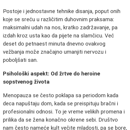
Postoje i jednostavne tehnike disanja, poput onih
koje se sreću u različitim duhovnim praksama:
maksimalni udah na nos, kratko zadržavanje, pa
izdah kroz usta kao da pijete na slamčicu. Već
deset do petnaest minuta dnevno ovakvog
vežbanja može značajno umanjiti nervozu i
poboljšati san.
Psihološki aspekt: Od žrtve do heroine
sopstvenog života
Menopauza se često poklapa sa periodom kada
deca napuštaju dom, kada se preispituju bračni i
profesionalni odnosi. To je vreme velikih promena i
prilika da se žena konačno okrene sebi. Društvo
nam često nameće kult večite mladosti, pa se bore,