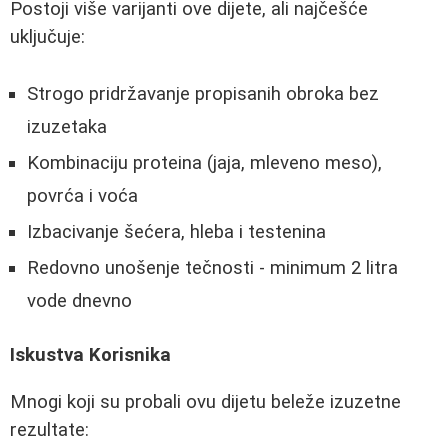
Postoji više varijanti ove dijete, ali najčešće
uključuje:
Strogo pridržavanje propisanih obroka bez
izuzetaka
Kombinaciju proteina (jaja, mleveno meso),
povrća i voća
Izbacivanje šećera, hleba i testenina
Redovno unošenje tečnosti - minimum 2 litra
vode dnevno
Iskustva Korisnika
Mnogi koji su probali ovu dijetu beleže izuzetne
rezultate: