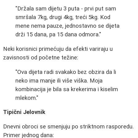
"Držala sam dijetu 3 puta - prvi put sam
smršala 7kg, drugi 4kg, treći 5kg. Kod
mene nema pauze, jednostavno se dijeta
drži 15 dana, pa 15 dana odmora."
Neki korisnici primećuju da efekti variraju u
zavisnosti od početne težine:
"Ova dijeta radi svakako bez obzira da li
neko ima manje ili više viška. Moja
kombinacija je bila sa krekerima i kiselim
mlekom."
Tipični Jelovnik
Dnevni obroci se smenjuju po striktnom rasporedu.
Primer jednog dana: