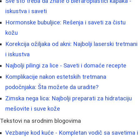
Sve što treba da znate o blefaroplastici kapaka -
iskustva i saveti
Hormonske bubuljice: Rešenja i saveti za čistu
kožu
Korekcija ožiljaka od akni: Najbolji laserski tretmani
i iskustva
Najbolji pilingi za lice - Saveti i domaće recepte
Komplikacije nakon estetskih tretmana
podočnjaka: Šta možete da uradite?
Zimska nega lica: Najbolji preparati za hidrataciju
mešovite i suve kože
Tekstovi na srodnim blogovima
Vezbanje kod kuće - Kompletan vodič sa savetima i