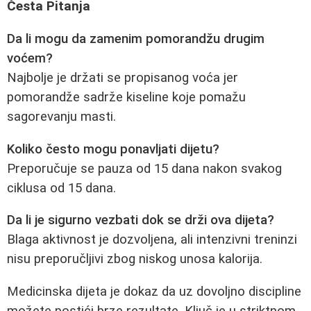
Česta Pitanja
Da li mogu da zamenim pomorandžu drugim
voćem?
Najbolje je držati se propisanog voća jer
pomorandže sadrže kiseline koje pomažu
sagorevanju masti.
Koliko često mogu ponavljati dijetu?
Preporučuje se pauza od 15 dana nakon svakog
ciklusa od 15 dana.
Da li je sigurno vezbati dok se drži ova dijeta?
Blaga aktivnost je dozvoljena, ali intenzivni treninzi
nisu preporučljivi zbog niskog unosa kalorija.
Medicinska dijeta je dokaz da uz dovoljno discipline
možete postići brze rezultate. Ključ je u striktnom