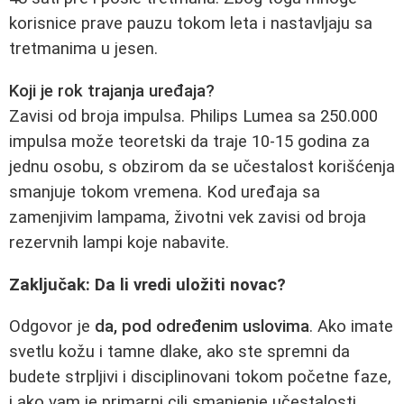
korisnice prave pauzu tokom leta i nastavljaju sa
tretmanima u jesen.
Koji je rok trajanja uređaja?
Zavisi od broja impulsa. Philips Lumea sa 250.000
impulsa može teoretski da traje 10-15 godina za
jednu osobu, s obzirom da se učestalost korišćenja
smanjuje tokom vremena. Kod uređaja sa
zamenjivim lampama, životni vek zavisi od broja
rezervnih lampi koje nabavite.
Zaključak: Da li vredi uložiti novac?
Odgovor je
da, pod određenim uslovima
. Ako imate
svetlu kožu i tamne dlake, ako ste spremni da
budete strpljivi i disciplinovani tokom početne faze,
i ako vam je primarni cilj smanjenje učestalosti