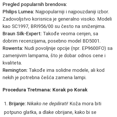
Pregled popularnih brendova:
Philips Lumea:
Najpopularniji i najpouzdaniji izbor.
Zadovoljstvo korisnica je generalno visoko. Modeli
kao SC1997, BRI956/00 su često na sniženjima.
Braun Silk-Expert:
Takođe veoma cenjen, sa
dobrim recenzijama, posebno model BD5001.
Rowenta:
Nudi povoljnije opcije (npr. EP9600FO) sa
zamenjivim lampama, što je dobar odnos cene i
kvaliteta.
Remington:
Takođe ima solidne modele, ali kod
nekih je potrebna češća zamena lampi.
Procedura Tretmana: Korak po Korak
Brijanje:
Nikako ne depilirati!
Koža mora biti
potpuno glatka, a dlake obrijane, kako bi se