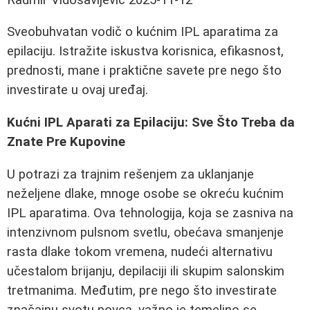
Sveobuhvatan vodič o kućnim IPL aparatima za
epilaciju. Istražite iskustva korisnica, efikasnost,
prednosti, mane i praktične savete pre nego što
investirate u ovaj uređaj.
Kućni IPL Aparati za Epilaciju: Sve Što Treba da
Znate Pre Kupovine
U potrazi za trajnim rešenjem za uklanjanje
neželjene dlake, mnoge osobe se okreću kućnim
IPL aparatima. Ova tehnologija, koja se zasniva na
intenzivnom pulsnom svetlu, obećava smanjenje
rasta dlake tokom vremena, nudeći alternativu
učestalom brijanju, depilaciji ili skupim salonskim
tretmanima. Međutim, pre nego što investirate
značajnu svotu novca, važno je temeljno se