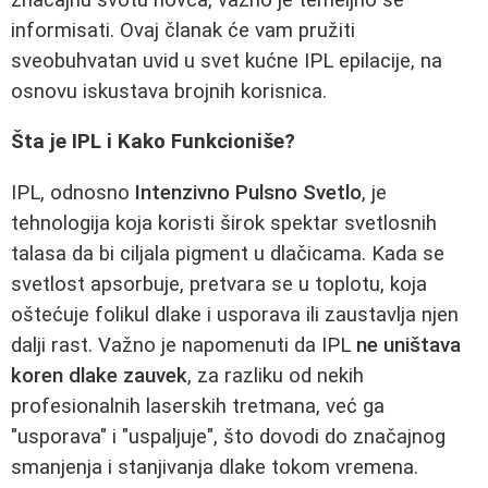
informisati. Ovaj članak će vam pružiti
sveobuhvatan uvid u svet kućne IPL epilacije, na
osnovu iskustava brojnih korisnica.
Šta je IPL i Kako Funkcioniše?
IPL, odnosno
Intenzivno Pulsno Svetlo
, je
tehnologija koja koristi širok spektar svetlosnih
talasa da bi ciljala pigment u dlačicama. Kada se
svetlost apsorbuje, pretvara se u toplotu, koja
oštećuje folikul dlake i usporava ili zaustavlja njen
dalji rast. Važno je napomenuti da IPL
ne uništava
koren dlake zauvek
, za razliku od nekih
profesionalnih laserskih tretmana, već ga
"usporava" i "uspaljuje", što dovodi do značajnog
smanjenja i stanjivanja dlake tokom vremena.