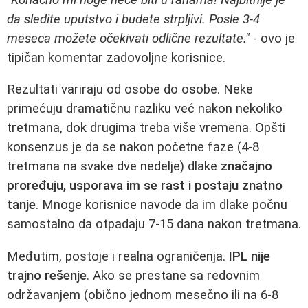
da sledite uputstvo i budete strpljivi. Posle 3-4
meseca možete očekivati odlične rezultate."
- ovo je
tipičan komentar zadovoljne korisnice.
Rezultati variraju od osobe do osobe. Neke
primećuju dramatičnu razliku već nakon nekoliko
tretmana, dok drugima treba više vremena. Opšti
konsenzus je da se nakon početne faze (4-8
tretmana na svake dve nedelje) dlake
značajno
proređuju, usporava im se rast i postaju znatno
tanje
. Mnoge korisnice navode da im dlake počnu
samostalno da otpadaju 7-15 dana nakon tretmana.
Međutim, postoje i realna ograničenja.
IPL nije
trajno rešenje
. Ako se prestane sa redovnim
održavanjem (obično jednom mesečno ili na 6-8