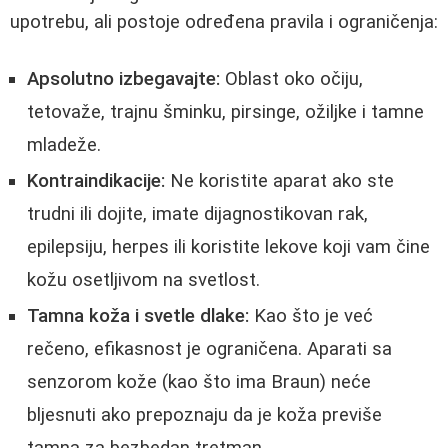
upotrebu, ali postoje određena pravila i ograničenja:
Apsolutno izbegavajte:
Oblast oko očiju,
tetovaže, trajnu šminku, pirsinge, ožiljke i tamne
mladeže.
Kontraindikacije:
Ne koristite aparat ako ste
trudni ili dojite, imate dijagnostikovan rak,
epilepsiju, herpes ili koristite lekove koji vam čine
kožu osetljivom na svetlost.
Tamna koža i svetle dlake:
Kao što je već
rečeno, efikasnost je ograničena. Aparati sa
senzorom kože (kao što ima Braun) neće
bljesnuti ako prepoznaju da je koža previše
tamna za bezbedan tretman.