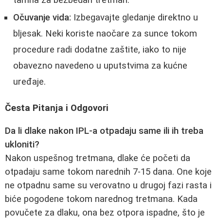
Očuvanje vida:
Izbegavajte gledanje direktno u
bljesak. Neki koriste naočare za sunce tokom
procedure radi dodatne zaštite, iako to nije
obavezno navedeno u uputstvima za kućne
uređaje.
Česta Pitanja i Odgovori
Da li dlake nakon IPL-a otpadaju same ili ih treba
ukloniti?
Nakon uspešnog tretmana, dlake će početi da
otpadaju same tokom narednih 7-15 dana. One koje
ne otpadnu same su verovatno u drugoj fazi rasta i
biće pogodene tokom narednog tretmana. Kada
povučete za dlaku, ona bez otpora ispadne, što je