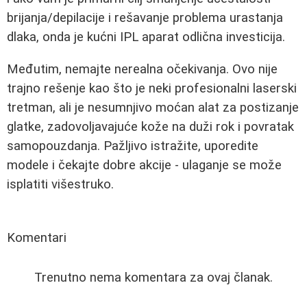
brijanja/depilacije i rešavanje problema urastanja
dlaka, onda je kućni IPL aparat odlična investicija.
Međutim, nemajte nerealna očekivanja. Ovo nije
trajno rešenje kao što je neki profesionalni laserski
tretman, ali je nesumnjivo moćan alat za postizanje
glatke, zadovoljavajuće kože na duži rok i povratak
samopouzdanja. Pažljivo istražite, uporedite
modele i čekajte dobre akcije - ulaganje se može
isplatiti višestruko.
Komentari
Trenutno nema komentara za ovaj članak.