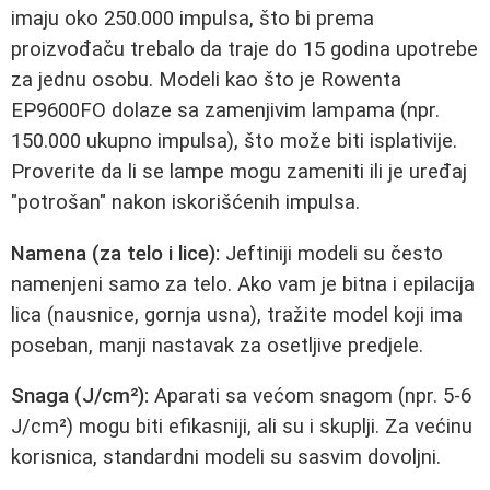
imaju oko 250.000 impulsa, što bi prema
proizvođaču trebalo da traje do 15 godina upotrebe
za jednu osobu. Modeli kao što je Rowenta
EP9600FO dolaze sa zamenjivim lampama (npr.
150.000 ukupno impulsa), što može biti isplativije.
Proverite da li se lampe mogu zameniti ili je uređaj
"potrošan" nakon iskorišćenih impulsa.
Namena (za telo i lice):
Jeftiniji modeli su često
namenjeni samo za telo. Ako vam je bitna i epilacija
lica (nausnice, gornja usna), tražite model koji ima
poseban, manji nastavak za osetljive predjele.
Snaga (J/cm²):
Aparati sa većom snagom (npr. 5-6
J/cm²) mogu biti efikasniji, ali su i skuplji. Za većinu
korisnica, standardni modeli su sasvim dovoljni.