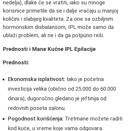
nedelja), dlake će se vratiti, iako su mnoge
korisnice primetile da se i dalje vraćaju u manjoj
količini i slabijeg kvaliteta. Za one sa ozbiljnim
hormonskim disbalansom, IPL može samo da
ublaži problem, ali ne i da ga potpuno reši.
Prednosti i Mane Kućne IPL Epilacije
Prednosti:
Ekonomska isplativost:
Iako je početna
investicija velika (obično od 25.000 do 60.000
dinara), dugoročno gledano je jeftinija od
redovnih poseta salonu.
Pogodnost korišćenja:
Tretmane možete raditi
kod kuće, u vreme koje vama odgovara.