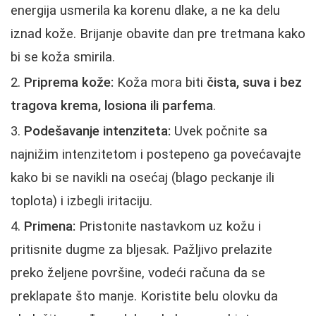
energija usmerila ka korenu dlake, a ne ka delu
iznad kože. Brijanje obavite dan pre tretmana kako
bi se koža smirila.
Priprema kože:
Koža mora biti
čista, suva i bez
tragova krema, losiona ili parfema
.
Podešavanje intenziteta:
Uvek počnite sa
najnižim intenzitetom i postepeno ga povećavajte
kako bi se navikli na osećaj (blago peckanje ili
toplota) i izbegli iritaciju.
Primena:
Pristonite nastavkom uz kožu i
pritisnite dugme za bljesak. Pažljivo prelazite
preko željene površine, vodeći računa da se
preklapate što manje. Koristite belu olovku da