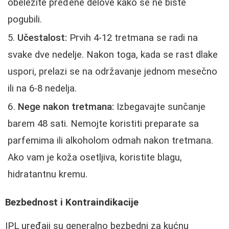
obeležite pređene delove kako se ne biste
pogubili.
Učestalost:
Prvih 4-12 tretmana se radi na
svake dve nedelje. Nakon toga, kada se rast dlake
uspori, prelazi se na održavanje jednom mesečno
ili na 6-8 nedelja.
Nege nakon tretmana:
Izbegavajte sunčanje
barem 48 sati. Nemojte koristiti preparate sa
parfemima ili alkoholom odmah nakon tretmana.
Ako vam je koža osetljiva, koristite blagu,
hidratantnu kremu.
Bezbednost i Kontraindikacije
IPL uređaji su generalno bezbedni za kućnu