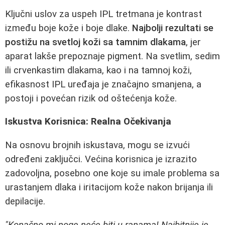
Ključni uslov za uspeh IPL tretmana je kontrast
između boje kože i boje dlake.
Najbolji rezultati se
postižu na svetloj koži sa tamnim dlakama
, jer
aparat lakše prepoznaje pigment. Na svetlim, sedim
ili crvenkastim dlakama, kao i na tamnoj koži,
efikasnost IPL uređaja je značajno smanjena, a
postoji i povećan rizik od oštećenja kože.
Iskustva Korisnica: Realna Očekivanja
Na osnovu brojnih iskustava, mogu se izvući
određeni zaključci. Većina korisnica je izrazito
zadovoljna, posebno one koje su imale problema sa
urastanjem dlaka i iritacijom kože nakon brijanja ili
depilacije.
"Konačno mi noge neće biti u ranama! Najbitnije je