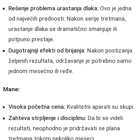
Rešenje problema urastanja dlaka:
Ovo je jedna
od najvećih prednosti. Nakon serije tretmana,
urastanje dlaka se dramatično smanjuje ili
potpuno prestaje.
Dugotrajniji efekti od brijanja:
Nakon postizanja
željenih rezultata, održavanje je potrebno samo
jednom mesečno ili ređe.
Mane:
Visoka početna cena:
Kvalitetni aparati su skupi.
Zahteva strpljenje i disciplinu:
Da bi se videli
rezultati, neophodno je pridržavati se plana
tretmana tokom nekoliko meseci.