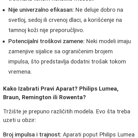
Nije univerzalno efikasan:
Ne deluje dobro na
svetloj, sedoj ili crvenoj dlaci, a korišćenje na
tamnoj koži nije preporučljivo.
Potencijalni troškovi zamene:
Neki modeli imaju
zamenjive sijalice sa ograničenim brojem
impulsa, što predstavlja dodatni trošak tokom
vremena.
Kako Izabrati Pravi Aparat? Philips Lumea,
Braun, Remington ili Rowenta?
Tržište je prepuno različitih modela. Evo šta treba
uzeti u obzir:
Broj impulsa i trajnost:
Aparati poput Philips Lumea