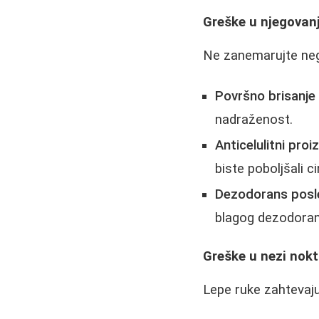
Greške u njegovanj
Ne zanemarujte neg
Površno brisanje 
nadraženost.
Anticelulitni pr
biste poboljšali ci
Dezodorans posle 
blagog dezodoran
Greške u nezi nokt
Lepe ruke zahtevaju