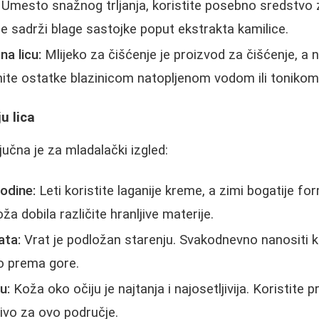
Umesto snažnog trljanja, koristite posebno sredstvo 
je sadrži blage sastojke poput ekstrakta kamilice.
na licu:
Mlijeko za čišćenje je proizvod za čišćenje, a 
ite ostatke blazinicom natopljenom vodom ili tonikom
u lica
ljučna je za mladalački izgled:
odine:
Leti koristite laganije kreme, a zimi bogatije fo
ža dobila različite hranljive materije.
ata:
Vrat je podložan starenju. Svakodnevno nanositi 
o prema gore.
u:
Koža oko očiju je najtanja i najosetljivija. Koristite 
ivo za ovo područje.