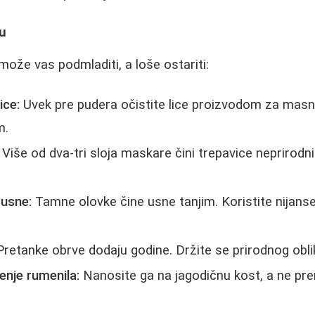
u
može vas podmladiti, a loše ostariti:
ice:
Uvek pre pudera očistite lice proizvodom za masn
m.
Više od dva-tri sloja maskare čini trepavice neprirodn
usne:
Tamne olovke čine usne tanjim. Koristite nijanse 
retanke obrve dodaju godine. Držite se prirodnog oblika
enje rumenila:
Nanosite ga na jagodičnu kost, a ne pr