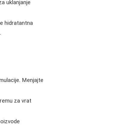
za uklanjanje
ne hidratantna
.
rmulacije. Menjajte
kremu za vrat
proizvode