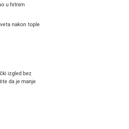
mo u hitnim
rveta nakon tople
čki izgled bez
tite da je manje