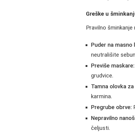
Greške u šminkanj
Pravilno šminkanje 
Puder na masno l
neutrališite sebu
Previše maskare:
grudvice.
Tamna olovka za 
karmina.
Pregrube obrve:
P
Nepravilno nanoš
čeljusti.