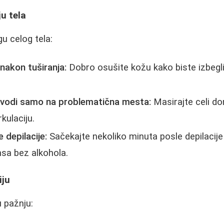
u tela
u celog tela:
nakon tuširanja:
Dobro osušite kožu kako biste izbegli 
oizvodi samo na problematična mesta:
Masirajte celi don
rkulaciju.
depilacije:
Sačekajte nekoliko minuta posle depilacij
sa bez alkohola.
iju
 pažnju: