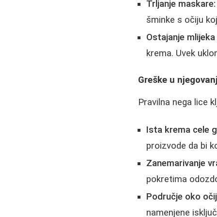
Trljanje maskare:
šminke s očiju ko
Ostajanje mlijeka 
krema. Uvek uklon
Greške u njegovanj
Pravilna nega lice k
Ista krema cele g
proizvode da bi ko
Zanemarivanje vr
pokretima odozd
Područje oko očij
namenjene isključ