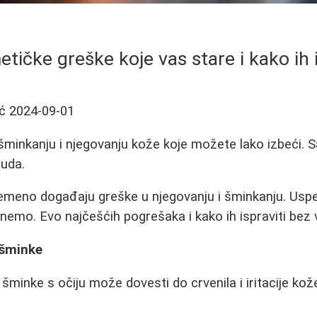
tičke greške koje vas stare i kako ih 
ć
2024-09-01
minkanju i njegovanju kože koje možete lako izbeći. S
ruda.
meno događaju greške u njegovanju i šminkanju. Uspeh
emo. Evo najčešćih pogrešaka i kako ih ispraviti bez v
 šminke
šminke s očiju može dovesti do crvenila i iritacije kož