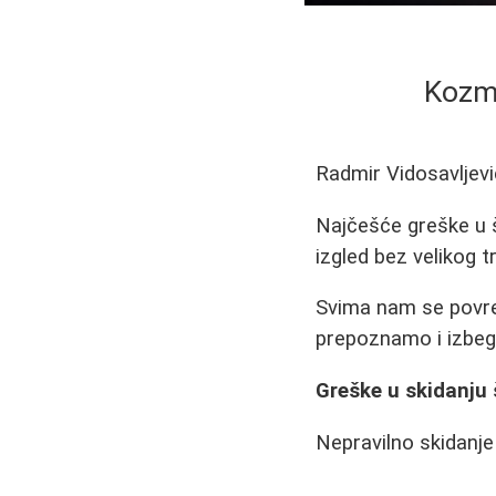
Kozme
Radmir Vidosavljevi
Najčešće greške u š
izgled bez velikog t
Svima nam se povre
prepoznamo i izbegn
Greške u skidanju
Nepravilno skidanje 