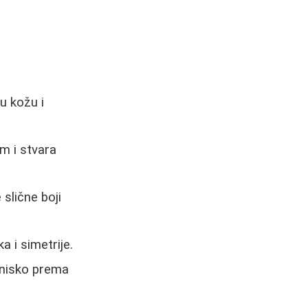
u kožu i
im i stvara
slične boji
 i simetrije.
enisko prema