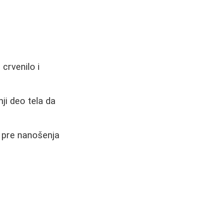
crvenilo i
ji deo tela da
e pre nanošenja