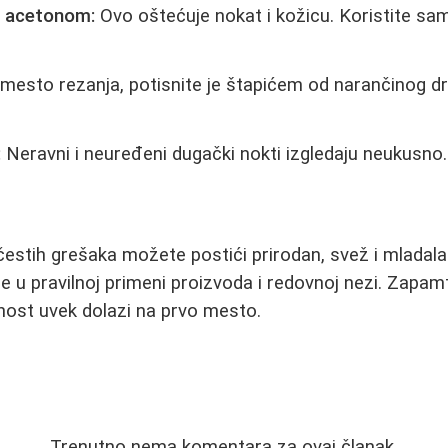
a acetonom:
Ovo oštećuje nokat i kožicu. Koristite sa
mesto rezanja, potisnite je štapićem od narančinog d
:
Neravni i neuređeni dugački nokti izgledaju neukusno.
estih grešaka možete postići prirodan, svež i mladala
 je u pravilnoj primeni proizvoda i redovnoj nezi. Zapam
dnost uvek dolazi na prvo mesto.
Trenutno nema komentara za ovaj članak.