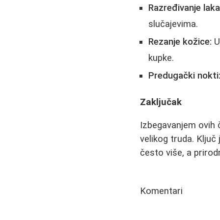
Razređivanje lak
slučajevima.
Rezanje kožice:
U
kupke.
Predugački nokti
Zaključak
Izbegavanjem ovih č
velikog truda. Ključ
često više, a priro
Komentari