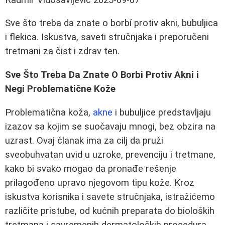
Sve što treba da znate o borbí protiv akni, bubuljica
i flekica. Iskustva, saveti stručnjaka i preporučeni
tretmani za čist i zdrav ten.
Sve Što Treba Da Znate O Borbi Protiv Akni i
Negi Problematične Kože
Problematična koža,
akne
i bubuljice predstavljaju
izazov sa kojim se suočavaju mnogi, bez obzira na
uzrast. Ovaj članak ima za cilj da pruži
sveobuhvatan uvid u uzroke, prevenciju i tretmane,
kako bi svako mogao da pronađe rešenje
prilagođeno upravo njegovom tipu kože. Kroz
iskustva korisnika i savete stručnjaka, istražićemo
različite pristube, od kućnih preparata do bioloških
tretmana i savremenih dermatoloških procedura.