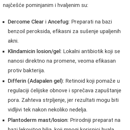
najčešće pominjanim i hvaljenim su:
Dercome Clear
i
Ancefug
: Preparati na bazi
benzoil peroksida, efikasni za sušenje upaljenih
akni.
Klindamicin losion/gel
: Lokalni antibiotik koji se
nanosi direktno na promene, veoma efikasan
protiv bakterija.
Differin (Adapalen gel)
: Retinoid koji pomaže u
regulaciji ćelijske obnove i sprečava zapuštanje
pora. Zahteva strpljenje, jer rezultati mogu biti
vidljivi tek nakon nekoliko nedelja.
Plantoderm mast/losion
: Prirodniji preparat na
bazi lekovitog bilja, koji mnogi korisnici hvala