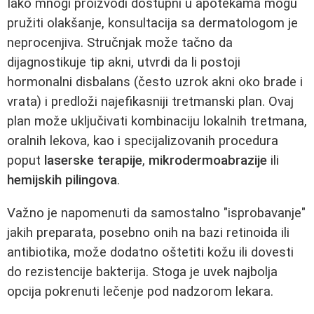
Iako mnogi proizvodi dostupni u apotekama mogu
pružiti olakšanje, konsultacija sa dermatologom je
neprocenjiva. Stručnjak može tačno da
dijagnostikuje tip akni, utvrdi da li postoji
hormonalni disbalans (često uzrok akni oko brade i
vrata) i predloži najefikasniji tretmanski plan. Ovaj
plan može uključivati kombinaciju lokalnih tretmana,
oralnih lekova, kao i specijalizovanih procedura
poput
laserske terapije
,
mikrodermoabrazije
ili
hemijskih pilingova
.
Važno je napomenuti da samostalno "isprobavanje"
jakih preparata, posebno onih na bazi retinoida ili
antibiotika, može dodatno oštetiti kožu ili dovesti
do rezistencije bakterija. Stoga je uvek najbolja
opcija pokrenuti lečenje pod nadzorom lekara.