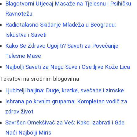
Blagotvorni Utjecaj Masaže na Tjelesnu i Psihičku
Ravnotežu
Radiotalasno Skidanje Mladeža u Beogradu:
Iskustva i Saveti
Kako Se Zdravo Ugojiti? Saveti za Povećanje
Telesne Mase
Najbolji Saveti za Negu Suve i Osetljive Kože Lica
Tekstovi na srodnim blogovima
Ljubitelji haljina: Duge, kratke, svečane i zimske
Ishrana po krvnim grupama: Kompletan vodič za
zdrav život
Savršen Omekšivač za Veš: Kako Izabrati i Gde
Naći Najbolji Miris