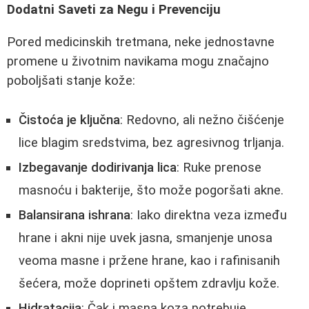
Dodatni Saveti za Negu i Prevenciju
Pored medicinskih tretmana, neke jednostavne
promene u životnim navikama mogu značajno
poboljšati stanje kože:
Čistoća je ključna
: Redovno, ali nežno čišćenje
lice blagim sredstvima, bez agresivnog trljanja.
Izbegavanje dodirivanja lica
: Ruke prenose
masnoću i bakterije, što može pogoršati akne.
Balansirana ishrana
: Iako direktna veza između
hrane i akni nije uvek jasna, smanjenje unosa
veoma masne i pržene hrane, kao i rafinisanih
šećera, može doprineti opštem zdravlju kože.
Hidratacija
: Čak i masna koza potrebuje