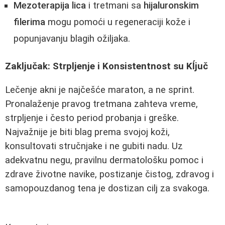
Mezoterapija lica
i tretmani sa
hijaluronskim
filerima
mogu pomoći u regeneraciji kože i
popunjavanju blagih ožiljaka.
Zaključak: Strpljenje i Konsistentnost su Kĺjuč
Lečenje akni je najčešće maraton, a ne sprint.
Pronalaženje pravog tretmana zahteva vreme,
strpljenje i često period probanja i greške.
Najvažnije je biti blag prema svojoj koži,
konsultovati stručnjake i ne gubiti nadu. Uz
adekvatnu negu, pravilnu dermatološku pomoc i
zdrave životne navike, postizanje čistog, zdravog i
samopouzdanog tena je dostizan cilj za svakoga.