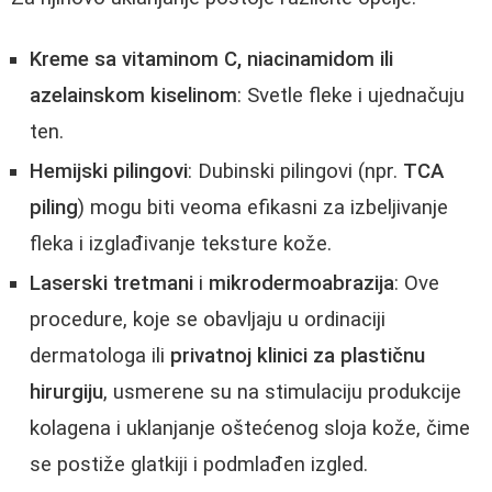
Kreme sa vitaminom C, niacinamidom ili
azelainskom kiselinom
: Svetle fleke i ujednačuju
ten.
Hemijski pilingovi
: Dubinski pilingovi (npr.
TCA
piling
) mogu biti veoma efikasni za izbeljivanje
fleka i izglađivanje teksture kože.
Laserski tretmani
i
mikrodermoabrazija
: Ove
procedure, koje se obavljaju u ordinaciji
dermatologa ili
privatnoj klinici za plastičnu
hirurgiju
, usmerene su na stimulaciju produkcije
kolagena i uklanjanje oštećenog sloja kože, čime
se postiže glatkiji i podmlađen izgled.