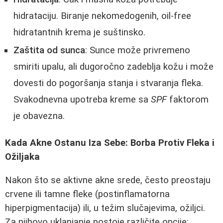
hidrataciju. Biranje nekomedogenih, oil-free
hidratantnih krema je suštinsko.
Zaštita od sunca
: Sunce može privremeno
smiriti upalu, ali dugoročno zadeblja kožu i može
dovesti do pogoršanja stanja i stvaranja fleka.
Svakodnevna upotreba kreme sa
SPF
faktorom
je obavezna.
Kada Akne Ostanu Iza Sebe: Borba Protiv Fleka i
Ožiljaka
Nakon što se aktivne akne srede, često preostaju
crvene ili tamne fleke (postinflamatorna
hiperpigmentacija) ili, u težim slučajevima, ožiljci.
Za njihovo uklanjanje postoje različite opcije: