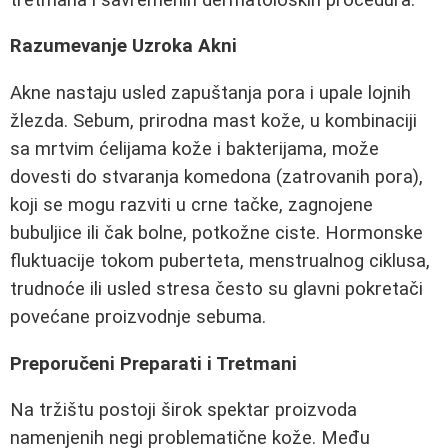
Razumevanje Uzroka Akni
Akne nastaju usled zapuštanja pora i upale lojnih
žlezda. Sebum, prirodna mast kože, u kombinaciji
sa mrtvim ćelijama kože i bakterijama, može
dovesti do stvaranja komedona (zatrovanih pora),
koji se mogu razviti u crne tačke, zagnojene
bubuljice ili čak bolne, potkožne ciste. Hormonske
fluktuacije tokom puberteta, menstrualnog ciklusa,
trudnoće ili usled stresa često su glavni pokretači
povećane proizvodnje sebuma.
Preporučeni Preparati i Tretmani
Na tržištu postoji širok spektar proizvoda
namenjenih negi problematične kože. Među