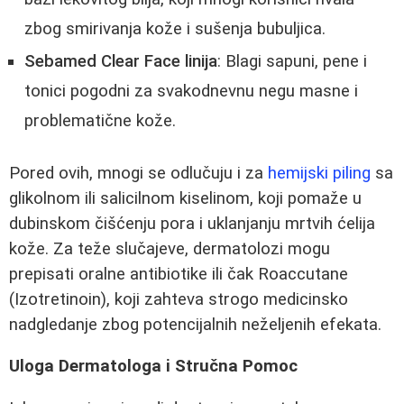
zbog smirivanja kože i sušenja bubuljica.
Sebamed Clear Face linija
: Blagi sapuni, pene i
tonici pogodni za svakodnevnu negu masne i
problematične kože.
Pored ovih, mnogi se odlučuju i za
hemijski piling
sa
glikolnom ili salicilnom kiselinom, koji pomaže u
dubinskom čišćenju pora i uklanjanju mrtvih ćelija
kože. Za teže slučajeve, dermatolozi mogu
prepisati oralne antibiotike ili čak Roaccutane
(Izotretinoin), koji zahteva strogo medicinsko
nadgledanje zbog potencijalnih neželjenih efekata.
Uloga Dermatologa i Stručna Pomoc