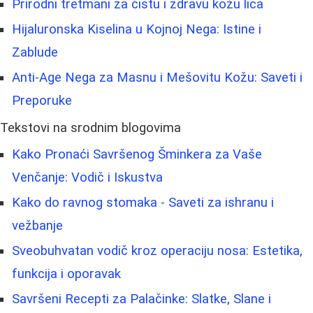
Prirodni tretmani za čistu i zdravu kožu lica
Hijaluronska Kiselina u Kojnoj Nega: Istine i
Zablude
Anti-Age Nega za Masnu i Mešovitu Kožu: Saveti i
Preporuke
Tekstovi na srodnim blogovima
Kako Pronaći Savršenog Šminkera za Vaše
Venčanje: Vodič i Iskustva
Kako do ravnog stomaka - Saveti za ishranu i
vežbanje
Sveobuhvatan vodič kroz operaciju nosa: Estetika,
funkcija i oporavak
Savršeni Recepti za Palačinke: Slatke, Slane i