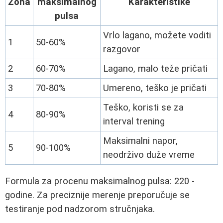
Zona
maksimalnog
Karakteristike
pulsa
Vrlo lagano, možete voditi
1
50-60%
razgovor
2
60-70%
Lagano, malo teže pričati
3
70-80%
Umereno, teško je pričati
Teško, koristi se za
4
80-90%
interval trening
Maksimalni napor,
5
90-100%
neodrživo duže vreme
Formula za procenu maksimalnog pulsa: 220 -
godine. Za preciznije merenje preporučuje se
testiranje pod nadzorom stručnjaka.