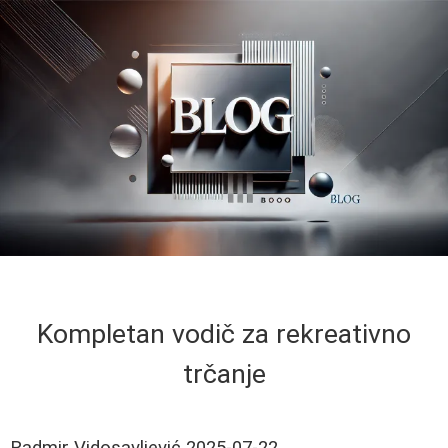
Kompletan vodič za rekreativno
trčanje
Radmir Vidosavljević
2025-07-22