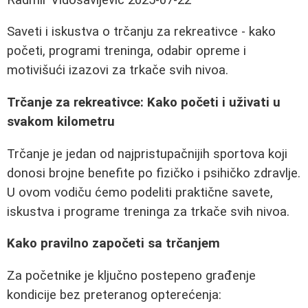
Saveti i iskustva o trčanju za rekreativce - kako
početi, programi treninga, odabir opreme i
motivišući izazovi za trkače svih nivoa.
Trčanje za rekreativce: Kako početi i uživati u
svakom kilometru
Trčanje je jedan od najpristupačnijih sportova koji
donosi brojne benefite po fizičko i psihičko zdravlje.
U ovom vodiču ćemo podeliti praktične savete,
iskustva i programe treninga za trkače svih nivoa.
Kako pravilno započeti sa trčanjem
Za početnike je ključno postepeno građenje
kondicije bez preteranog opterećenja: