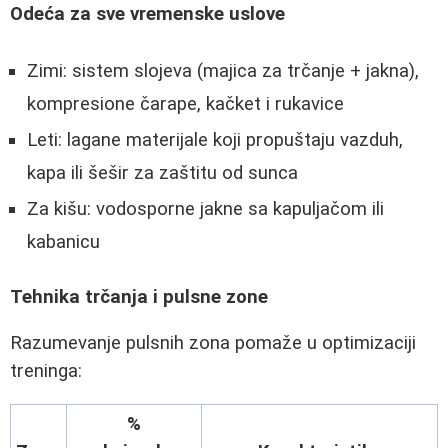
Odeća za sve vremenske uslove
Zimi: sistem slojeva (majica za trčanje + jakna),
kompresione čarape, kačket i rukavice
Leti: lagane materijale koji propuštaju vazduh,
kapa ili šešir za zaštitu od sunca
Za kišu: vodosporne jakne sa kapuljačom ili
kabanicu
Tehnika trčanja i pulsne zone
Razumevanje pulsnih zona pomaže u optimizaciji
treninga:
%