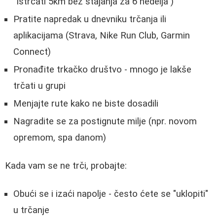
"Istrčati 5km bez stajanja za 6 nedelja")
Pratite napredak u dnevniku trčanja ili
aplikacijama (Strava, Nike Run Club, Garmin
Connect)
Pronađite trkačko društvo - mnogo je lakše
trčati u grupi
Menjajte rute kako ne biste dosadili
Nagradite se za postignute milje (npr. novom
opremom, spa danom)
Kada vam se ne trči, probajte:
Obući se i izaći napolje - često ćete se "uklopiti"
u trčanje