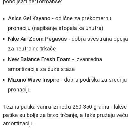
poboljšati performanse:
Asics Gel Kayano
- odlične za prekomernu
pronaciju (nagibanje stopala ka unutra)
Nike Air Zoom Pegasus
- dobra svestrana opcija
za neutralne trkače
New Balance Fresh Foam
- izvanredna
amortizacija za duže staze
Mizuno Wave Inspire
- dobra podrška za srednju
pronaciju
Težina patika varira između 250-350 grama - lakše
patike su bolje za brzo trčanje, a teže pružaju veću
amortizaciju.