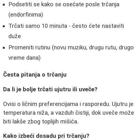
Podsetiti se kako se osećate posle trčanja
(endorfinima)
Trčati samo 10 minuta - često ćete nastaviti
duže
Promeniti rutinu (novu muziku, drugu rutu, drugo
vreme dana)
Česta pitanja o trčanju
Da li je bolje trčati ujutru ili uveče?
Ovisi o ličnim preferencijama i rasporedu. Ujutru je
temperatura niža, a vazduh čistiji, dok uveče može
biti lakše zbog toplijih mišića.
Kako izbeći dosadu pri trčanju?