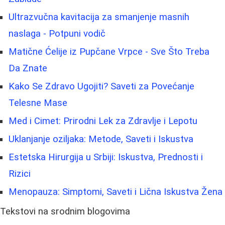
Ultrazvučna kavitacija za smanjenje masnih
naslaga - Potpuni vodič
Matične Ćelije iz Pupčane Vrpce - Sve Što Treba
Da Znate
Kako Se Zdravo Ugojiti? Saveti za Povećanje
Telesne Mase
Med i Cimet: Prirodni Lek za Zdravlje i Lepotu
Uklanjanje oziljaka: Metode, Saveti i Iskustva
Estetska Hirurgija u Srbiji: Iskustva, Prednosti i
Rizici
Menopauza: Simptomi, Saveti i Lična Iskustva Žena
Tekstovi na srodnim blogovima