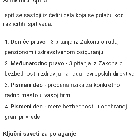
Struktura ispita
Ispit se sastoji iz četiri dela koja se polažu kod
različitih ispitivača:
Domće pravo
- 3 pitanja iz Zakona o radu,
penzionom i zdravstvenom osiguranju
Međunarodno pravo
- 3 pitanja iz Zakona o
bezbednosti i zdravlju na radu i evropskih direktiva
Pismeni deo
- procena rizika za konkretno
radno mesto u vašoj firmi
Pismeni deo
- mere bezbednosti u odabranoj
grani privrede
Ključni saveti za polaganje