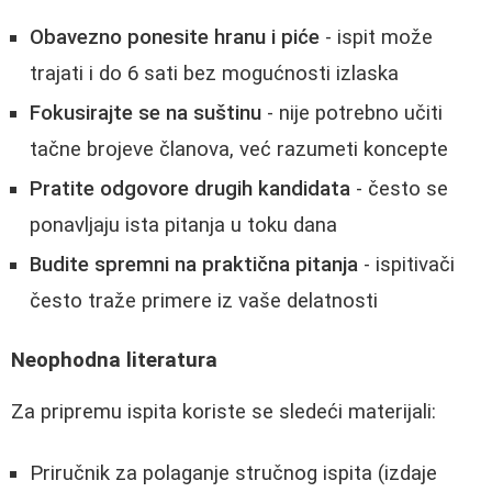
Obavezno ponesite hranu i piće
- ispit može
trajati i do 6 sati bez mogućnosti izlaska
Fokusirajte se na suštinu
- nije potrebno učiti
tačne brojeve članova, već razumeti koncepte
Pratite odgovore drugih kandidata
- često se
ponavljaju ista pitanja u toku dana
Budite spremni na praktična pitanja
- ispitivači
često traže primere iz vaše delatnosti
Neophodna literatura
Za pripremu ispita koriste se sledeći materijali:
Priručnik za polaganje stručnog ispita (izdaje