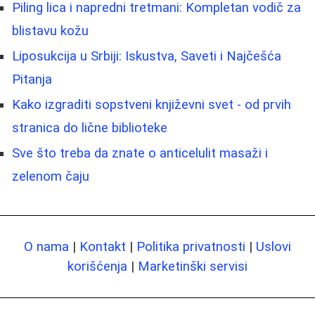
Piling lica i napredni tretmani: Kompletan vodič za
blistavu kožu
Liposukcija u Srbiji: Iskustva, Saveti i Najčešća
Pitanja
Kako izgraditi sopstveni književni svet - od prvih
stranica do lične biblioteke
Sve što treba da znate o anticelulit masaži i
zelenom čaju
O nama
|
Kontakt
|
Politika privatnosti
|
Uslovi
korišćenja
|
Marketinški servisi