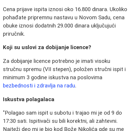
Cena prijave ispita iznosi oko 16.800 dinara. Ukoliko
pohađate pripremnu nastavu u Novom Sadu, cena
obuke iznosi dodatnih 29.000 dinara uključujući
priručnik.
Koji su uslovi za dobijanje licence?
Za dobijanje licence potrebno je imati visoku
stručnu spremu (VII stepen), položen stručni ispit i
minimum 3 godine iskustva na poslovima
bezbednosti i zdravlja na radu
.
Iskustva polagalaca
"Polagao sam ispit u subotu i trajao mi je od 9 do
17:30 sati. Ispitivači su bili korektni, ali zahtevni.
Najteži deo mi je bio kod Bože Nikolića gde su me