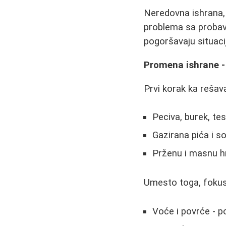
Neredovna ishrana, 
problema sa probav
pogoršavaju situacij
Promena ishrane - 
Prvi korak ka rešav
Peciva, burek, te
Gazirana pića i 
Prženu i masnu h
Umesto toga, fokusi
Voće i povrće - po