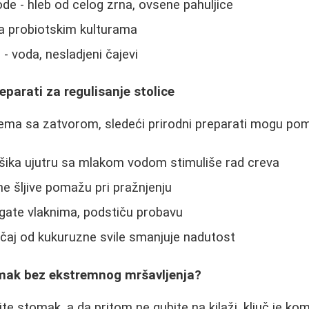
ode - hleb od celog zrna, ovsene pahuljice
 sa probiotskim kulturama
- voda, nesladjeni čajevi
reparati za regulisanje stolice
lema sa zatvorom, sledeći prirodni preparati mogu pom
šika ujutru sa mlakom vodom stimuliše rad creva
e šljive pomažu pri pražnjenju
gate vlaknima, podstiču probavu
 čaj od kukuruzne svile smanjuje nadutost
mak bez ekstremnog mršavljenja?
te stomak, a da pritom ne gubite na kilaži, ključ je kom