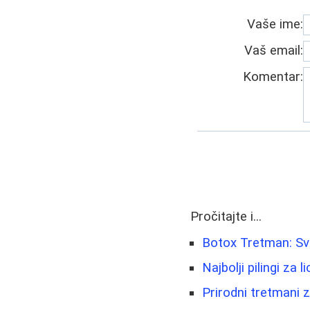
Vaše ime:
Vaš email:
Komentar:
Pročitajte i...
Botox Tretman: Sve
Najbolji pilingi za 
Prirodni tretmani z