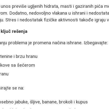
unos previše ugljenih hidrata, masti i gaziranih pića 
om. Dodatno, nedovoljno vlakana u ishrani i nedostata
u. Stres i nedostatak fizičke aktivnosti takođe igraju v
ključ rešenja
anju problema je promena načina ishrane. Izbegavajte:
stenine i brzu hranu
sokove sa šećerom
ranu
rajte se na:
sebno jabuke, šljive, banane, brokoli i kupus