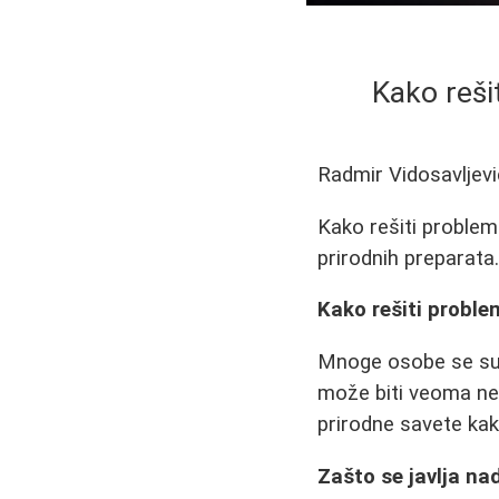
Kako reš
Radmir Vidosavljevi
Kako rešiti proble
prirodnih preparata
Kako rešiti probl
Mnoge osobe se suo
može biti veoma nep
prirodne savete kak
Zašto se javlja na