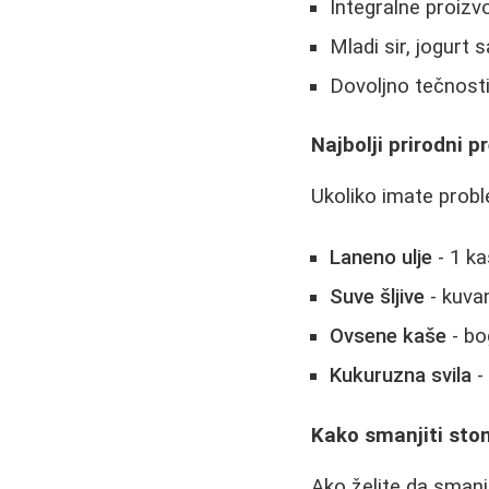
Integralne proizv
Mladi sir, jogurt
Dovoljno tečnosti 
Najbolji prirodni p
Ukoliko imate prob
Laneno ulje
- 1 ka
Suvе šljive
- kuvan
Ovsenе kaše
- bo
Kukuruzna svila
-
Kako smanjiti sto
Ako želite da smanji