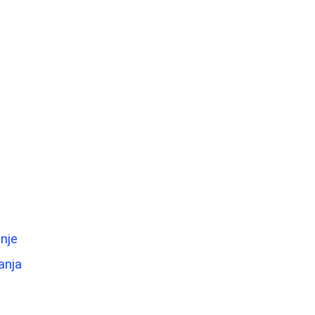
enje
anja