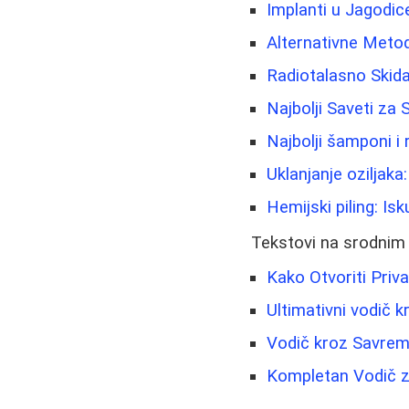
Implanti u Jagodic
Alternativne Metod
Radiotalasno Skida
Najbolji Saveti za
Najbolji šamponi i
Uklanjanje oziljaka
Hemijski piling: Is
Tekstovi na srodnim
Kako Otvoriti Priva
Ultimativni vodič k
Vodič kroz Savrem
Kompletan Vodič 