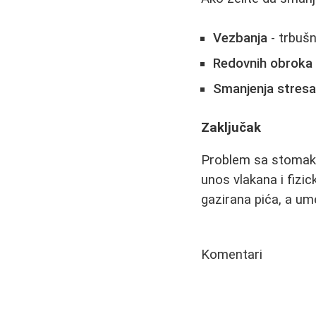
Vezbanja
- trbušn
Redovnih obroka
Smanjenja stres
Zaključak
Problem sa stomakom
unos vlakana i fizic
gazirana pića, a um
Komentari