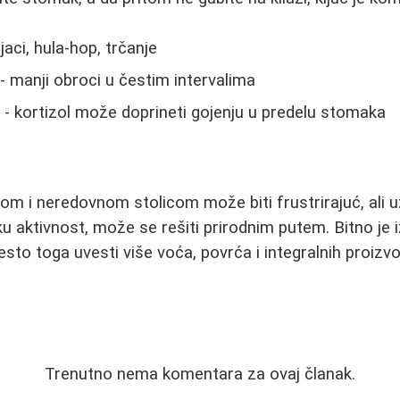
jaci, hula-hop, trčanje
- manji obroci u čestim intervalima
a
- kortizol može doprineti gojenju u predelu stomaka
 i neredovnom stolicom može biti frustrirajuć, ali uz
ku aktivnost, može se rešiti prirodnim putem. Bitno je 
esto toga uvesti više voća, povrća i integralnih proizv
Trenutno nema komentara za ovaj članak.