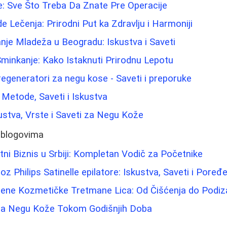
e: Sve Što Treba Da Znate Pre Operacije
e Lečenja: Prirodni Put ka Zdravlju i Harmoniji
nje Mladeža u Beogradu: Iskustva i Saveti
 Sminkanje: Kako Istaknuti Prirodnu Lepotu
 regeneratori za negu kose - Saveti i preporuke
: Metode, Saveti i Iskustva
kustva, Vrste i Saveti za Negu Kože
 blogovima
tni Biznis u Srbiji: Kompletan Vodič za Početnike
roz Philips Satinelle epilatore: Iskustva, Saveti i Poređ
ene Kozmetičke Tretmane Lica: Od Čišćenja do Podiz
za Negu Kože Tokom Godišnjih Doba