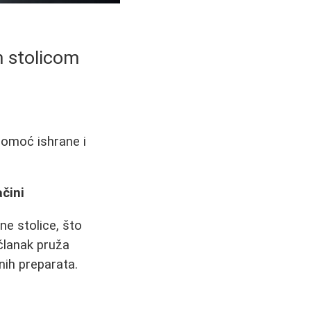
 stolicom
omoć ishrane i
čini
e stolice, što
članak pruža
nih preparata.