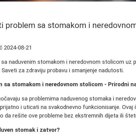
iti problem sa stomakom i neredovnom
ć
2024-08-21
m sa naduvenim stomakom i neredovnom stolicom uz p
. Saveti za zdraviju probavu i smanjenje nadutosti.
em sa stomakom i neredovnom stolicom - Prirodni na
čavaju sa problemima naduvenog stomaka i neredovn
rijatno i uticati na svakodnevno funkcionisanje. Ovaj 
o da rešite ove probleme bez ekstremnih dijeta ili štet
duven stomak i zatvor?