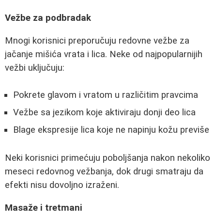
Vežbe za podbradak
Mnogi korisnici preporučuju redovne vežbe za
jačanje mišića vrata i lica. Neke od najpopularnijih
vežbi uključuju:
Pokrete glavom i vratom u različitim pravcima
Vežbe sa jezikom koje aktiviraju donji deo lica
Blage ekspresije lica koje ne napinju kožu previše
Neki korisnici primećuju poboljšanja nakon nekoliko
meseci redovnog vežbanja, dok drugi smatraju da
efekti nisu dovoljno izraženi.
Masaže i tretmani