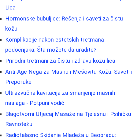
Lica
Hormonske bubuljice: Rešenja i saveti za čistu
kožu
Komplikacije nakon estetskih tretmana
podočnjaka: Šta možete da uradite?
Prirodni tretmani za čistu i zdravu kožu lica
Anti-Age Nega za Masnu i Mešovitu Kožu: Saveti i
Preporuke
Ultrazvučna kavitacija za smanjenje masnih
naslaga - Potpuni vodič
Blagotvorni Utjecaj Masaže na Tjelesnu i Psihičku
Ravnotežu
Radiotalasno Skidanje Mladeža u Beogradu: