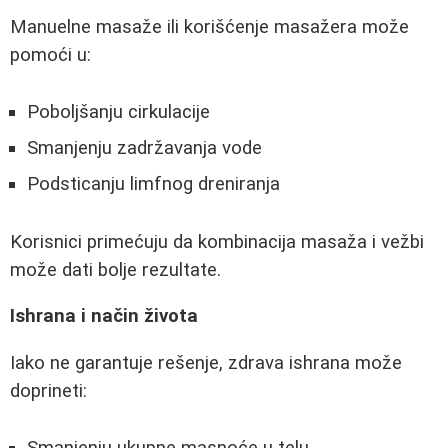
Manuelne masaže ili korišćenje masažera može
pomoći u:
Poboljšanju cirkulacije
Smanjenju zadržavanja vode
Podsticanju limfnog dreniranja
Korisnici primećuju da kombinacija masaža i vežbi
može dati bolje rezultate.
Ishrana i način života
Iako ne garantuje rešenje, zdrava ishrana može
doprineti:
Smanjenju ukupne masnoće u telu