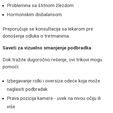
Problemina sa štitnom žlezdom
Hormonskim disbalansom
Preporučuje se konsultacija sa lekarom pre
donošenja odluka o tretmanima.
Saveti za vizuelno smanjenje podbradka
Dok tražite dugoročno rešenje, ovi trikovi mogu
pomoći:
Izbegavanje rolki i oversize odeće koja može
naglasiti podbradak
Prava pozicija kamere - uvek na nivou očiju ili
više