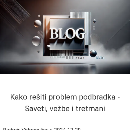
Kako rešiti problem podbradka -
Saveti, vežbe i tretmani
Radmir Vidosavljević
2024-12-29