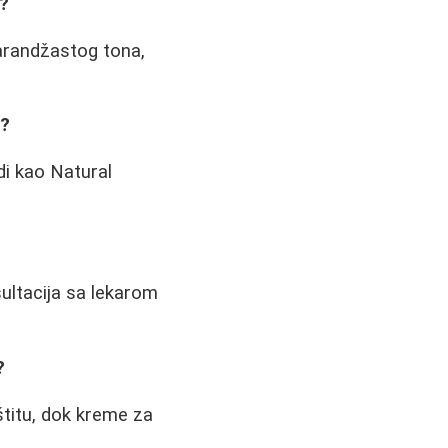
e?
arandžastog tona,
a?
di kao Natural
ultacija sa lekarom
?
štitu, dok kreme za