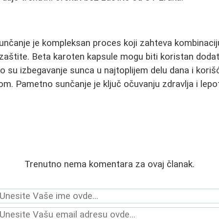
nčanje je kompleksan proces koji zahteva kombinaciju
zaštite. Beta karoten kapsule mogu biti koristan dodat
 su izbegavanje sunca u najtoplijem delu dana i kori
m. Pametno sunčanje je ključ očuvanju zdravlja i lep
Trenutno nema komentara za ovaj članak.