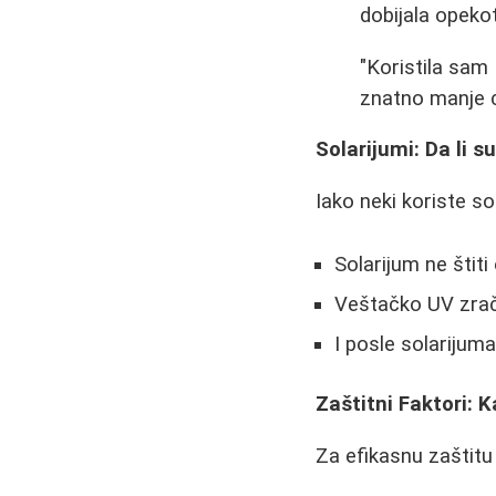
dobijala opekot
"Koristila sam
znatno manje cr
Solarijumi: Da li 
Iako neki koriste s
Solarijum ne štit
Veštačko UV zrače
I posle solarijum
Zaštitni Faktori: 
Za efikasnu zaštitu