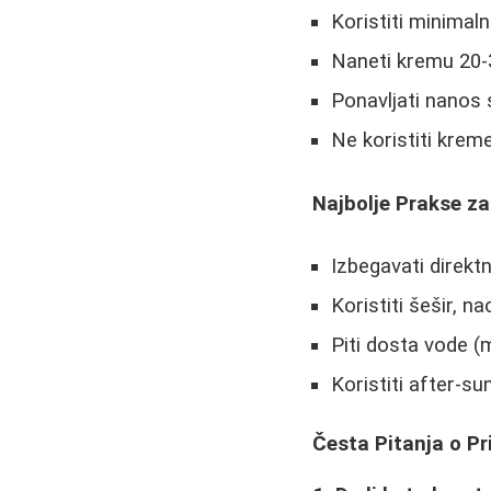
Koristiti minimal
Naneti kremu 20-
Ponavljati nanos 
Ne koristiti krem
Najbolje Prakse z
Izbegavati direk
Koristiti šešir, 
Piti dosta vode (
Koristiti after-s
Česta Pitanja o P