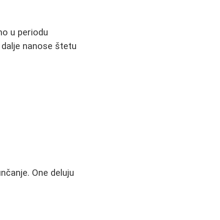
no u periodu
i dalje nanose štetu
nčanje. One deluju