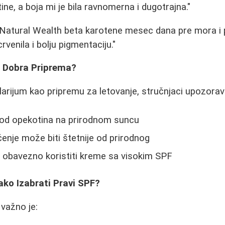
ine, a boja mi je bila ravnomerna i dugotrajna."
 Natural Wealth beta karotene mesec dana pre mora i 
venila i bolju pigmentaciju."
su Dobra Priprema?
olarijum kao pripremu za letovanje, stručnjaci upozorav
i od opekotina na prirodnom suncu
nje može biti štetnije od prirodnog
a obavezno koristiti kreme sa visokim SPF
Kako Izabrati Pravi SPF?
 važno je: