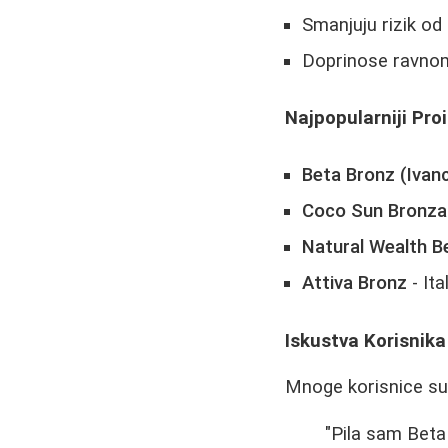
Smanjuju rizik od 
Doprinose ravnome
Najpopularniji Pr
Beta Bronz (Ivanci
Coco Sun Bronza
Natural Wealth B
Attiva Bronz
- It
Iskustva Korisnika
Mnoge korisnice su 
"Pila sam Beta