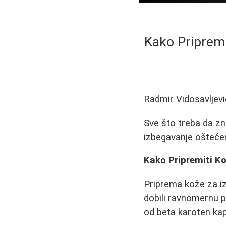
Kako Pripremi
Radmir Vidosavljevi
Sve što treba da zn
izbegavanje oštećen
Kako Pripremiti Ko
Priprema kože za izl
dobili ravnomernu p
od beta karoten kap