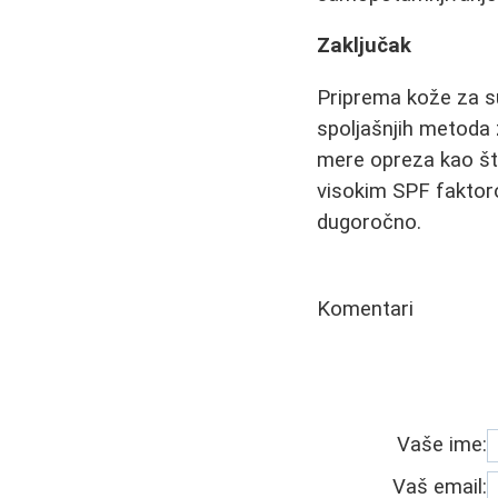
Zaključak
Priprema kože za su
spoljašnjih metoda 
mere opreza kao što
visokim SPF faktoro
dugoročno.
Komentari
Vaše ime:
Vaš email: