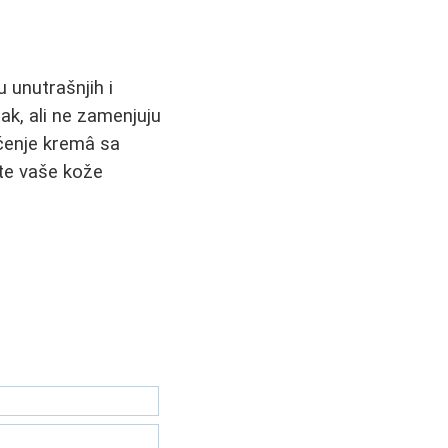
 unutrašnjih i
ak, ali ne zamenjuju
šćenje kremâ sa
ote vaše kože