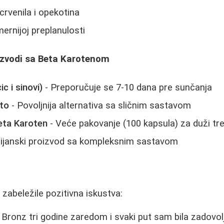
crvenila i opekotina
rnijoj preplanulosti
oizvodi sa Beta Karotenom
c i sinovi)
- Preporučuje se 7-10 dana pre sunčanja
to
- Povoljnija alternativa sa sličnim sastavom
eta Karoten
- Veće pakovanje (100 kapsula) za duži t
alijanski proizvod sa kompleksnim sastavom
zabeležile pozitivna iskustva:
 Bronz tri godine zaredom i svaki put sam bila zadovo