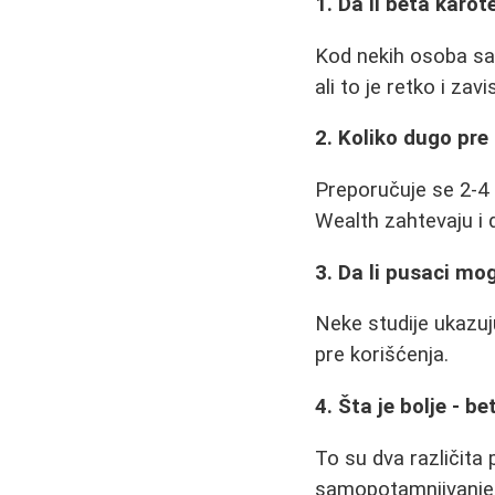
1. Da li beta kar
Kod nekih osoba sa
ali to je retko i za
2. Koliko dugo pr
Preporučuje se 2-4 n
Wealth zahtevaju i
3. Da li pusaci mo
Neke studije ukazuj
pre korišćenja.
4. Šta je bolje - 
To su dva različita 
samopotamnjivanje d