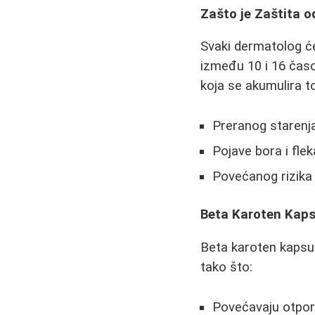
Zašto je Zaštita 
Svaki dermatolog će
između 10 i 16 časo
koja se akumulira 
Preranog starenj
Pojave bora i flek
Povećanog rizik
Beta Karoten Kaps
Beta karoten kapsul
tako što:
Povećavaju otpor