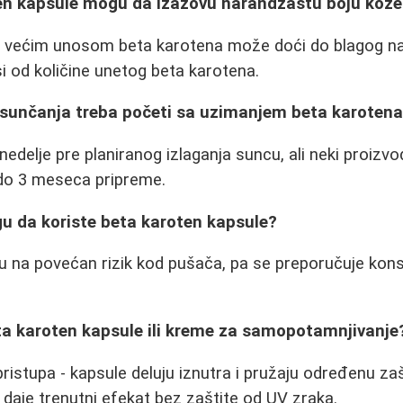
oten kapsule mogu da izazovu narandžastu boju kož
 većim unosom beta karotena može doći do blagog n
visi od količine unetog beta karotena.
e sunčanja treba početi sa uzimanjem beta karoten
edelje pre planiranog izlaganja suncu, ali neki proizvo
 do 3 meseca pripreme.
gu da koriste beta karoten kapsule?
u na povećan rizik kod pušača, pa se preporučuje kons
beta karoten kapsule ili kreme za samopotamnjivanje
pristupa - kapsule deluju iznutra i pružaju određenu za
aje trenutni efekat bez zaštite od UV zraka.