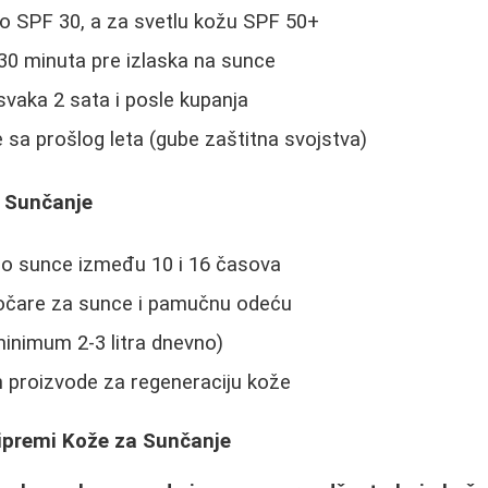
no SPF 30, a za svetlu kožu SPF 50+
30 minuta pre izlaska na sunce
svaka 2 sata i posle kupanja
e sa prošlog leta (gube zaštitna svojstva)
a Sunčanje
tno sunce između 10 i 16 časova
naočare za sunce i pamučnu odeću
minimum 2-3 litra dnevno)
un proizvode za regeneraciju kože
ripremi Kože za Sunčanje