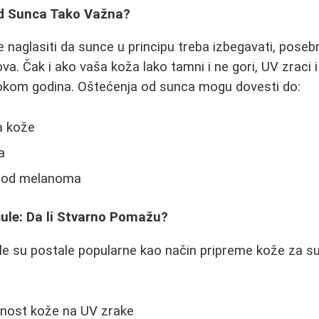
od Sunca Tako Važna?
 naglasiti da sunce u principu treba izbegavati, poseb
va. Čak i ako vaša koža lako tamni i ne gori, UV zraci 
tokom godina. Oštećenja od sunca mogu dovesti do:
a kože
a
a od melanoma
ule: Da li Stvarno Pomažu?
e su postale popularne kao način pripreme kože za su
nost kože na UV zrake