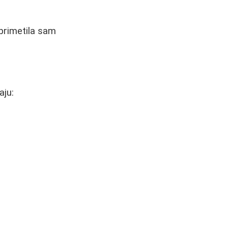
primetila sam
aju: