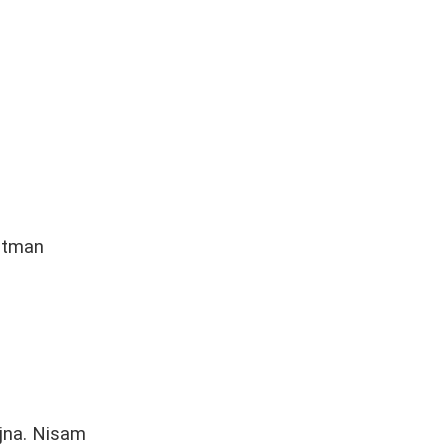
retman
ljna. Nisam