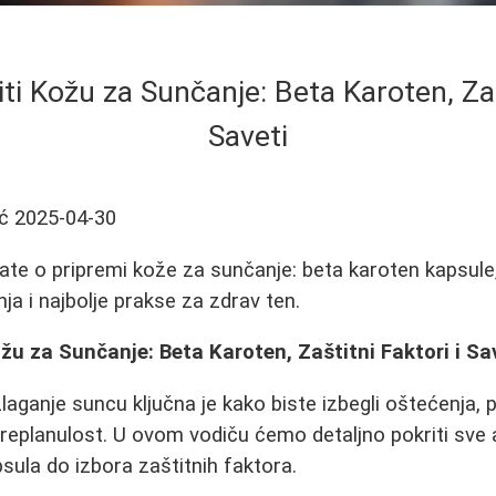
ti Kožu za Sunčanje: Beta Karoten, Zašt
Saveti
ć
2025-04-30
ate o pripremi kože za sunčanje: beta karoten kapsule, 
ja i najbolje prakse za zdrav ten.
žu za Sunčanje: Beta Karoten, Zaštitni Faktori i Sa
aganje suncu ključna je kako biste izbegli oštećenja, p
replanulost. U ovom vodiču ćemo detaljno pokriti sve
sula do izbora zaštitnih faktora.