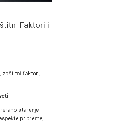
itni Faktori i
zaštitni faktori,
veti
rerano starenje i
 aspekte pripreme,