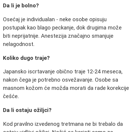
Da li je bolno?
Osećaj je individualan - neke osobe opisuju
postupak kao blago peckanje, dok drugima može
biti neprijatnije. Anestezija značajno smanjuje
nelagodnost.
Koliko dugo traje?
Japansko iscrtavanje obično traje 12-24 meseca,
nakon čega je potrebno osvežavanje. Osobe sa
masnom kožom će možda morati da rade korekcije
češće.
Da li ostaju ožiljci?
Kod pravilno izvedenog tretmana ne bi trebalo da