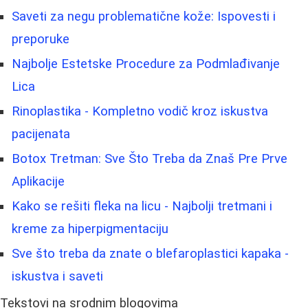
Saveti za negu problematične kože: Ispovesti i
preporuke
Najbolje Estetske Procedure za Podmlađivanje
Lica
Rinoplastika - Kompletno vodič kroz iskustva
pacijenata
Botox Tretman: Sve Što Treba da Znaš Pre Prve
Aplikacije
Kako se rešiti fleka na licu - Najbolji tretmani i
kreme za hiperpigmentaciju
Sve što treba da znate o blefaroplastici kapaka -
iskustva i saveti
Tekstovi na srodnim blogovima