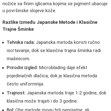
nožiće sa finim iglicama kojima se pigment ubacuje
u površinske slojeve kože.
Razlike Između Japanske Metode i Klasične
Trajne Šminke
Tehnika rada:
Japanska metoda koristi ručno
iscrtavanje, dok se klasična trajna šminka radi
mašinicom.
Prirodni izgled:
Microblading daje efekt
pojedinačnih dlačica, dok je klasična metoda
često uniformnija.
Trajnost:
Japanska metoda traje 1-2 godine, dok
klasična može trajati i do 3 godine.
Bol:
Obe metode mogu biti neprijatne, ali