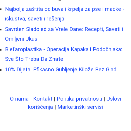
Najbolja zaštita od buva i krpelja za pse i mačke -
iskustva, saveti i rešenja
Savršen Sladoled za Vrele Dane: Recepti, Saveti i
Omiljeni Ukusi
Blefaroplastika - Operacija Kapaka i Podočnjaka:
Sve Što Treba Da Znate
10% Dijeta: Efikasno Gubljenje Kilože Bez Gladi
O nama
|
Kontakt
|
Politika privatnosti
|
Uslovi
korišćenja
|
Marketinški servisi