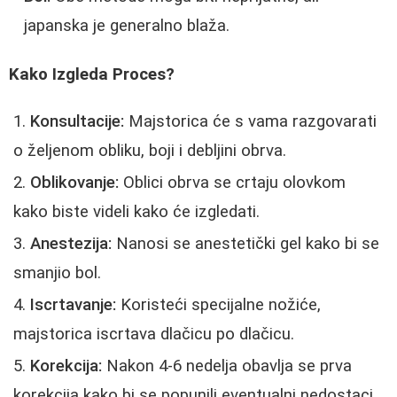
japanska je generalno blaža.
Kako Izgleda Proces?
Konsultacije:
Majstorica će s vama razgovarati
o željenom obliku, boji i debljini obrva.
Oblikovanje:
Oblici obrva se crtaju olovkom
kako biste videli kako će izgledati.
Anestezija:
Nanosi se anestetički gel kako bi se
smanjio bol.
Iscrtavanje:
Koristeći specijalne nožiće,
majstorica iscrtava dlačicu po dlačicu.
Korekcija:
Nakon 4-6 nedelja obavlja se prva
korekcija kako bi se popunili eventualni nedostaci.