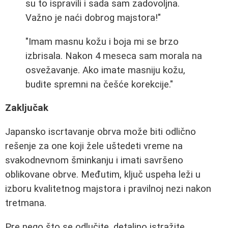
su to ispravili i sada sam zadovoljna.
Važno je naći dobrog majstora!"
"Imam masnu kožu i boja mi se brzo
izbrisala. Nakon 4 meseca sam morala na
osvežavanje. Ako imate masniju kožu,
budite spremni na češće korekcije."
Zaključak
Japansko iscrtavanje obrva može biti odlično
rešenje za one koji žele uštedeti vreme na
svakodnevnom šminkanju i imati savršeno
oblikovane obrve. Međutim, ključ uspeha leži u
izboru kvalitetnog majstora i pravilnoj nezi nakon
tretmana.
Pre nego što se odlučite, detaljno istražite,