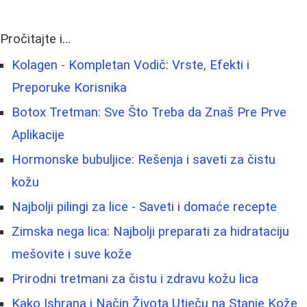
Pročitajte i...
Kolagen - Kompletan Vodič: Vrste, Efekti i
Preporuke Korisnika
Botox Tretman: Sve Što Treba da Znaš Pre Prve
Aplikacije
Hormonske bubuljice: Rešenja i saveti za čistu
kožu
Najbolji pilingi za lice - Saveti i domaće recepte
Zimska nega lica: Najbolji preparati za hidrataciju
mešovite i suve kože
Prirodni tretmani za čistu i zdravu kožu lica
Kako Ishrana i Način Života Utječu na Stanje Kože