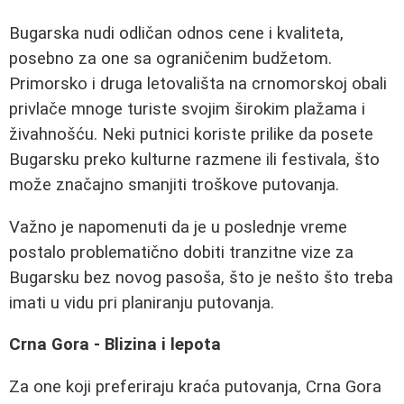
Bugarska nudi odličan odnos cene i kvaliteta,
posebno za one sa ograničenim budžetom.
Primorsko i druga letovališta na crnomorskoj obali
privlače mnoge turiste svojim širokim plažama i
živahnošću. Neki putnici koriste prilike da posete
Bugarsku preko kulturne razmene ili festivala, što
može značajno smanjiti troškove putovanja.
Važno je napomenuti da je u poslednje vreme
postalo problematično dobiti tranzitne vize za
Bugarsku bez novog pasoša, što je nešto što treba
imati u vidu pri planiranju putovanja.
Crna Gora - Blizina i lepota
Za one koji preferiraju kraća putovanja, Crna Gora