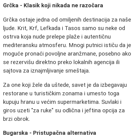
Grčka - Klasik koji nikada ne razočara
Grčka ostaje jedna od omiljenih destinacija za naše
ljude. Krit, Krf, Lefkada i Tasos samo su neke od
ostrva koja nude prelepe plaže i autentičnu
mediteransku atmosferu. Mnogi putnici ističu da je
moguće pronaći povoljne aranžmane, posebno ako
se rezervišu direktno preko lokalnih agencija ili
sajtova za iznajmljivanje smeštaja.
Za one koji žele da uštede, savet je da izbegavaju
restorane u turističkim zonama i umesto toga
kupuju hranu u većim supermarketima. Suvlaki i
giros uzeti "za ruke" su odlična i jeftina opcija za
brzi obrok.
Bugarska - Pristupačna alternativa