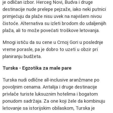
je odličan izbor. Herceg Novi, Budva i druge
destinacije nude prelepe pejzaže, iako neki putnici
primjećuju da plaže nisu uvek na najvišem nivou
čistoće. Alternativa su izleti brodom do udaljenijih
plaža, ali to može povećati troškove letovanja.
Mnogi ističu da su cene u Crnoj Gori u poslednje
vreme porasle, pa je dobro to uzeti u obzir pri
planiranju budžeta.
Turska - Egzotika za male pare
Turska nudi odlične all-inclusive aranžmane po
povoljnim cenama. Antalija i druge destinacije
privlače turiste luksuznim hotelima i bogatom
ponudom sadržaja. Za one koji žele da kombinuju
letovanje sa istorijskim obilaskom, Turska je