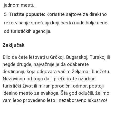
jednom mestu.
Tražite popuste:
Koristite sajtove za direktno
rezervisanje smeštaja koji često nude bolje cene
od turističkih agencija.
Zaključak
Bilo da ćete letovati u Grčkoj, Bugarskoj, Turskoj ili
negde drugde, najvažnije je da odaberete
destinaciju koja odgovara vašim željama i budžetu.
Nezavisno od toga da li preferirate užurbani
turistički život ili miran porodični odmor, postoji
idealno mesto za svakoga. Šta god odlučili, želimo
vam lepo provedeno leto i nezaboravno iskustvo!