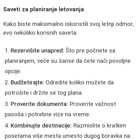
Saveti za planiranje letovanja
Kako biste maksimalno iskoristili svoj letnji odmor,
evo nekoliko korisnih saveta:
Rezervišite unapred:
Što pre počnete sa
planiranjem, veće su šanse da ćete naći povoljne
opcije.
Budžetirajte:
Odredite koliko možete da
potrošite i držite se tog plana.
Proverite dokumenta:
Proverite važnost
pasoša i potrebne vize na vreme.
Kombinujte destinacije:
Razmislite o kratkim
posetama više mesta umesto dugog boravka na