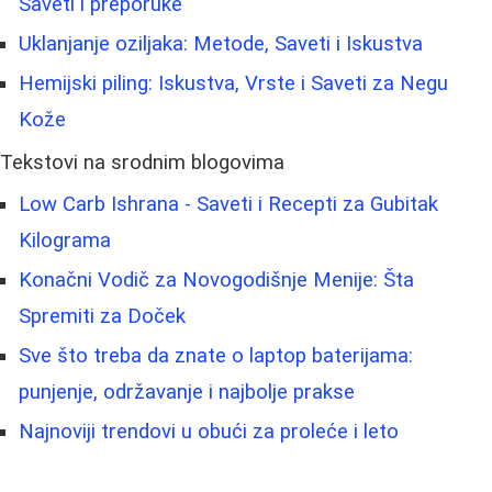
Saveti i preporuke
Uklanjanje oziljaka: Metode, Saveti i Iskustva
Hemijski piling: Iskustva, Vrste i Saveti za Negu
Kože
Tekstovi na srodnim blogovima
Low Carb Ishrana - Saveti i Recepti za Gubitak
Kilograma
Konačni Vodič za Novogodišnje Menije: Šta
Spremiti za Doček
Sve što treba da znate o laptop baterijama:
punjenje, održavanje i najbolje prakse
Najnoviji trendovi u obući za proleće i leto