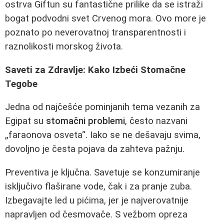
ostrva Giftun su fantastične prilike da se istraži
bogat podvodni svet Crvenog mora. Ovo more je
poznato po neverovatnoj transparentnosti i
raznolikosti morskog života.
Saveti za Zdravlje: Kako Izbeći Stomačne
Tegobe
Jedna od najčešće pominjanih tema vezanih za
Egipat su
stomačni problemi
, često nazvani
„faraonova osveta“. Iako se ne dešavaju svima,
dovoljno je česta pojava da zahteva pažnju.
Preventiva je ključna. Savetuje se konzumiranje
isključivo flaširane vode, čak i za pranje zuba.
Izbegavajte led u pićima, jer je najverovatnije
napravljen od česmovače. S vežbom opreza