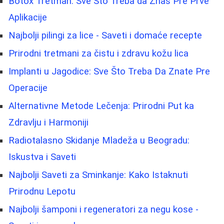
Botox Tretman: Sve Što Treba da Znaš Pre Prve
Aplikacije
Najbolji pilingi za lice - Saveti i domaće recepte
Prirodni tretmani za čistu i zdravu kožu lica
Implanti u Jagodice: Sve Što Treba Da Znate Pre
Operacije
Alternativne Metode Lečenja: Prirodni Put ka
Zdravlju i Harmoniji
Radiotalasno Skidanje Mladeža u Beogradu:
Iskustva i Saveti
Najbolji Saveti za Sminkanje: Kako Istaknuti
Prirodnu Lepotu
Najbolji šamponi i regeneratori za negu kose -