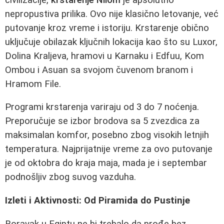
nepropustiva prilika. Ovo nije klasično letovanje, već
putovanje kroz vreme i istoriju. Krstarenje obično
uključuje obilazak ključnih lokacija kao što su Luxor,
Dolina Kraljeva, hramovi u Karnaku i Edfuu, Kom
Ombou i Asuan sa svojom čuvenom branom i
Hramom File.
Programi krstarenja variraju od 3 do 7 noćenja.
Preporučuje se izbor brodova sa 5 zvezdica za
maksimalan komfor, posebno zbog visokih letnjih
temperatura. Najprijatnije vreme za ovo putovanje
je od oktobra do kraja maja, mada je i septembar
podnošljiv zbog suvog vazduha.
Izleti i Aktivnosti: Od Piramida do Pustinje
Boravak u Egiptu ne bi trebalo da prođe bez