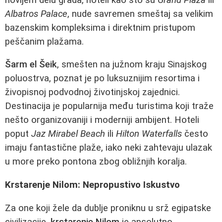
Albatros Palace
, nude savremen smeštaj sa velikim
bazenskim kompleksima i direktnim pristupom
peščanim plažama.
Šarm el Šeik
, smešten na južnom kraju Sinajskog
poluostrva, poznat je po luksuznijim resortima i
živopisnoj podvodnoj životinjskoj zajednici.
Destinacija je popularnija među turistima koji traže
nešto organizovaniji i moderniji ambijent. Hoteli
poput
Jaz Mirabel Beach
ili
Hilton Waterfalls
često
imaju fantastične plaže, iako neki zahtevaju ulazak
u more preko pontona zbog obližnjih koralja.
Krstarenje Nilom: Nepropustivo Iskustvo
Za one koji žele da dublje proniknu u srž egipatske
civilizacije,
krstarenje Nilom
je apsolutno