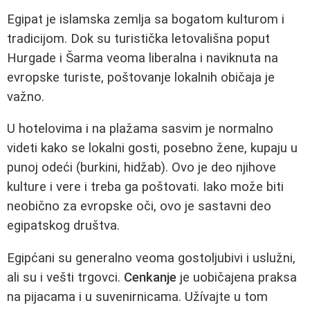
Egipat je islamska zemlja sa bogatom kulturom i
tradicijom. Dok su turistička letovališna poput
Hurgade i Šarma veoma liberalna i naviknuta na
evropske turiste, poštovanje lokalnih običaja je
važno.
U hotelovima i na plažama sasvim je normalno
videti kako se lokalni gosti, posebno žene, kupaju u
punoj odeći (burkini, hidžab). Ovo je deo njihove
kulture i vere i treba ga poštovati. Iako može biti
neobično za evropske oči, ovo je sastavni deo
egipatskog društva.
Egipćani su generalno veoma gostoljubivi i uslužni,
ali su i vešti trgovci.
Cenkanje
je uobičajena praksa
na pijacama i u suvenirnicama. Užívajte u tom