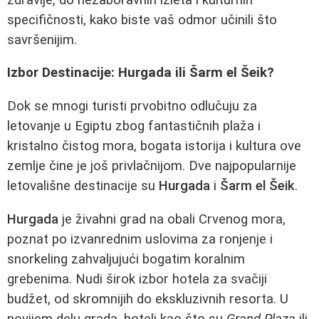
specifičnosti, kako biste vaš odmor učinili što
savršenijim.
Izbor Destinacije: Hurgada ili Šarm el Šeik?
Dok se mnogi turisti prvobitno odlučuju za
letovanje u Egiptu zbog fantastičnih plaža i
kristalno čistog mora, bogata istorija i kultura ove
zemlje čine je još privlačnijom. Dve najpopularnije
letovališne destinacije su
Hurgada
i
Šarm el Šeik
.
Hurgada
je živahni grad na obali Crvenog mora,
poznat po izvanrednim uslovima za ronjenje i
snorkeling zahvaljujući bogatim koralnim
grebenima. Nudi širok izbor hotela za svačiji
budžet, od skromnijih do ekskluzivnih resorta. U
novijem delu grada, hoteli kao što su
Grand Plaza
ili