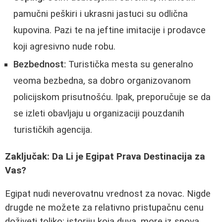
pamučni peškiri i ukrasni jastuci su odlična
kupovina. Pazi te na jeftine imitacije i prodavce
koji agresivno nude robu.
Bezbednost:
Turistička mesta su generalno
veoma bezbedna, sa dobro organizovanom
policijskom prisutnošću. Ipak, preporučuje se da
se izleti obavljaju u organizaciji pouzdanih
turističkih agencija.
Zaključak: Da Li je Egipat Prava Destinacija za
Vas?
Egipat nudi neverovatnu vrednost za novac. Nigde
drugde ne možete za relativno pristupačnu cenu
doživeti toliko: istoriju koja duva, more iz snova,