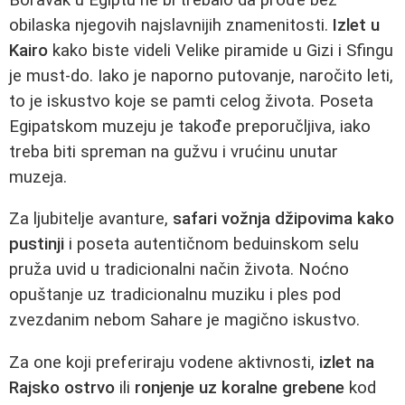
obilaska njegovih najslavnijih znamenitosti.
Izlet u
Kairo
kako biste videli Velike piramide u Gizi i Sfingu
je must-do. Iako je naporno putovanje, naročito leti,
to je iskustvo koje se pamti celog života. Poseta
Egipatskom muzeju je takođe preporučljiva, iako
treba biti spreman na gužvu i vrućinu unutar
muzeja.
Za ljubitelje avanture,
safari vožnja džipovima kako
pustinji
i poseta autentičnom beduinskom selu
pruža uvid u tradicionalni način života. Noćno
opuštanje uz tradicionalnu muziku i ples pod
zvezdanim nebom Sahare je magično iskustvo.
Za one koji preferiraju vodene aktivnosti,
izlet na
Rajsko ostrvo
ili
ronjenje uz koralne grebene
kod