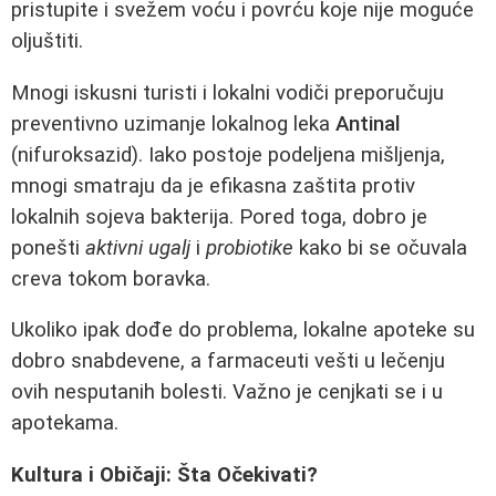
pristupite i svežem voću i povrću koje nije moguće
oljuštiti.
Mnogi iskusni turisti i lokalni vodiči preporučuju
preventivno uzimanje lokalnog leka
Antinal
(nifuroksazid). Iako postoje podeljena mišljenja,
mnogi smatraju da je efikasna zaštita protiv
lokalnih sojeva bakterija. Pored toga, dobro je
ponešti
aktivni ugalj
i
probiotike
kako bi se očuvala
creva tokom boravka.
Ukoliko ipak dođe do problema, lokalne apoteke su
dobro snabdevene, a farmaceuti vešti u lečenju
ovih nesputanih bolesti. Važno je cenjkati se i u
apotekama.
Kultura i Običaji: Šta Očekivati?