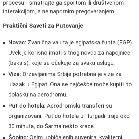
procesu - smatrajte ga sportom ili društvenom
interakcijom, a ne napornim pregovaranjem.
Praktični Saveti za Putovanje
Novac:
Zvanična valuta je egipatska funta (EGP).
Uvek je korisno imati sitnog novca za napojnice
(baksis), koje se očekuje za svaku uslugu.
Viza:
Državljanima Srbije potrebna je viza za
ulazak u Egipat. Ona se najčešće može kupiti po
dolasku na aerodromu.
Put do hotela:
Aerodromski transferi su
organizovani. Put do hotela u Hurgadi traje oko
30 minuta, do Šarma nešto kraće.
Šoping:
Osim uobičajenih suvenira, kvalitetni