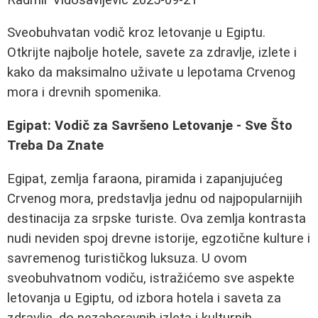
Sveobuhvatan vodič kroz letovanje u Egiptu.
Otkrijte najbolje hotele, savete za zdravlje, izlete i
kako da maksimalno uživate u lepotama Crvenog
mora i drevnih spomenika.
Egipat: Vodič za Savršeno Letovanje - Sve Što
Treba Da Znate
Egipat, zemlja faraona, piramida i zapanjujućeg
Crvenog mora, predstavlja jednu od najpopularnijih
destinacija za srpske turiste. Ova zemlja kontrasta
nudi neviden spoj drevne istorije, egzotične kulture i
savremenog turističkog luksuza. U ovom
sveobuhvatnom vodiču, istražićemo sve aspekte
letovanja u Egiptu, od izbora hotela i saveta za
zdravlje, do nezaboravnih izleta i kulturnih