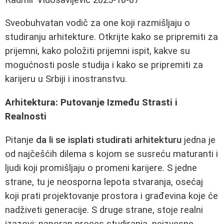
Sveobuhvatan vodič za one koji razmišljaju o
studiranju arhitekture. Otkrijte kako se pripremiti za
prijemni, kako položiti prijemni ispit, kakve su
mogućnosti posle studija i kako se pripremiti za
karijeru u Srbiji i inostranstvu.
Arhitektura: Putovanje Između Strasti i
Realnosti
Pitanje
da li se isplati studirati arhitekturu
jedna je
od najčešćih dilema s kojom se susreću maturanti i
ljudi koji promišljaju o promeni karijere. S jedne
strane, tu je neosporna lepota stvaranja, osećaj
koji prati projektovanje prostora i građevina koje će
nadživeti generacije. S druge strane, stoje realni
izazovi: naporan proces studiranja, neizvesne