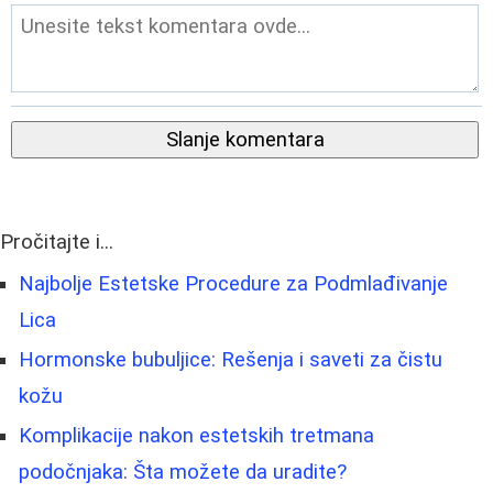
Slanje komentara
Pročitajte i...
Najbolje Estetske Procedure za Podmlađivanje
Lica
Hormonske bubuljice: Rešenja i saveti za čistu
kožu
Komplikacije nakon estetskih tretmana
podočnjaka: Šta možete da uradite?