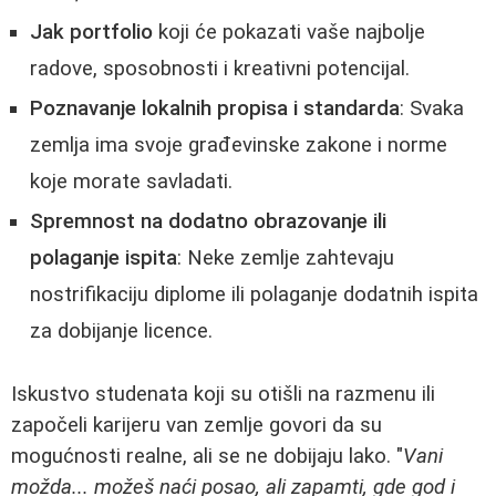
Jak portfolio
koji će pokazati vaše najbolje
radove, sposobnosti i kreativni potencijal.
Poznavanje lokalnih propisa i standarda
: Svaka
zemlja ima svoje građevinske zakone i norme
koje morate savladati.
Spremnost na dodatno obrazovanje ili
polaganje ispita
: Neke zemlje zahtevaju
nostrifikaciju diplome ili polaganje dodatnih ispita
za dobijanje licence.
Iskustvo studenata koji su otišli na razmenu ili
započeli karijeru van zemlje govori da su
mogućnosti realne, ali se ne dobijaju lako. "
Vani
možda... možeš naći posao, ali zapamti, gde god i