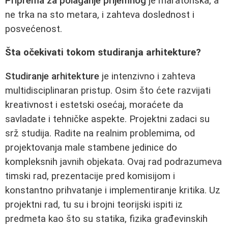
Priprema za polaganje prijemnog
je maratonska, a
ne trka na sto metara, i zahteva doslednost i
posvećenost.
Šta očekivati tokom studiranja arhitekture?
Studiranje arhitekture
je intenzivno i zahteva
multidisciplinaran pristup. Osim što ćete razvijati
kreativnost i estetski osećaj, moraćete da
savladate i tehničke aspekte. Projektni zadaci su
srž studija. Radite na realnim problemima, od
projektovanja male stambene jedinice do
kompleksnih javnih objekata. Ovaj rad podrazumeva
timski rad, prezentacije pred komisijom i
konstantno prihvatanje i implementiranje kritika. Uz
projektni rad, tu su i brojni teorijski ispiti iz
predmeta kao što su statika, fizika građevinskih