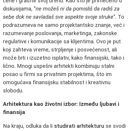
cene i građite svoj brend. Kao što je primećeno u
diskusijama, "
ne možeš ni da pomisliš da radiš za
sebe dok ne savladaš sve aspekte svoje struke
". To
podrazumeva ne samo projektantsko znanje, već i
razumevanje poslovanja, marketinga, zakonske
regulative i komunikacije sa klijentima. Ovo je put
koji zahteva vreme, strpljenje i posvećenost, ali
može biti i izuzetno isplativ, kako finansijski, tako i
lično. Mnogi uspešni arhitekti kombinuju stalni
posao u firmi sa privatnim projektima, što im
omogućava finansijsku stabilnost i kreativnu
slobodu.
Arhitektura kao životni izbor: Između ljubavi i
finansija
Na kraju, odluka da li
studirati arhitekturu
se svodi