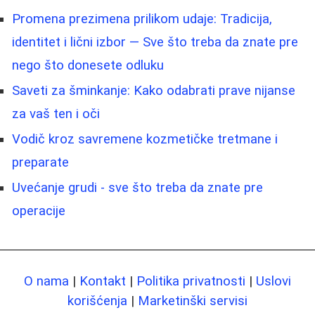
Promena prezimena prilikom udaje: Tradicija,
identitet i lični izbor — Sve što treba da znate pre
nego što donesete odluku
Saveti za šminkanje: Kako odabrati prave nijanse
za vaš ten i oči
Vodič kroz savremene kozmetičke tretmane i
preparate
Uvećanje grudi - sve što treba da znate pre
operacije
O nama
|
Kontakt
|
Politika privatnosti
|
Uslovi
korišćenja
|
Marketinški servisi