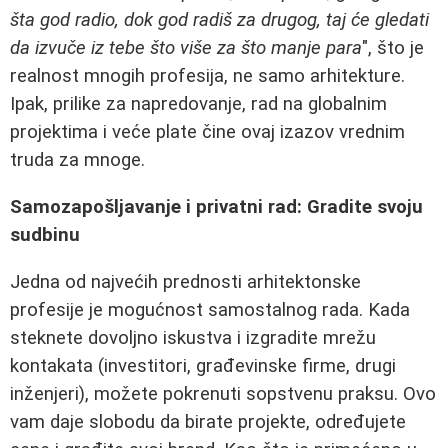
šta god radio, dok god radiš za drugog, taj će gledati
da izvuče iz tebe što više za što manje para
", što je
realnost mnogih profesija, ne samo arhitekture.
Ipak, prilike za napredovanje, rad na globalnim
projektima i veće plate čine ovaj izazov vrednim
truda za mnoge.
Samozapošljavanje i privatni rad: Gradite svoju
sudbinu
Jedna od najvećih prednosti arhitektonske
profesije je mogućnost samostalnog rada. Kada
steknete dovoljno iskustva i izgradite mrežu
kontakata (investitori, građevinske firme, drugi
inženjeri), možete pokrenuti sopstvenu praksu. Ovo
vam daje slobodu da birate projekte, određujete