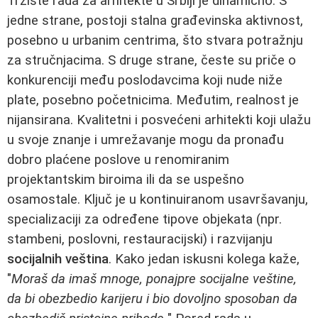
Tržište rada za arhitekte u Srbiji je dinamično. S
jedne strane, postoji stalna građevinska aktivnost,
posebno u urbanim centrima, što stvara potražnju
za stručnjacima. S druge strane, česte su priče o
konkurenciji među poslodavcima koji nude niže
plate, posebno početnicima. Međutim, realnost je
nijansirana. Kvalitetni i posvećeni arhitekti koji ulažu
u svoje znanje i umrežavanje mogu da pronađu
dobro plaćene poslove u renomiranim
projektantskim biroima ili da se uspešno
osamostale. Ključ je u kontinuiranom usavršavanju,
specializaciji za određene tipove objekata (npr.
stambeni, poslovni, restauracijski) i razvijanju
socijalnih veština
. Kako jedan iskusni kolega kaže,
"
Moraš da imaš mnoge, ponajpre socijalne veštine,
da bi obezbedio karijeru i bio dovoljno sposoban da