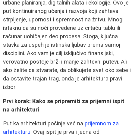
urbane planiranja, digitalnih alata i ekologije. Ovo je
put kontinuiranog učenja i razvoja koji zahteva
strpljenje, upornost i spremnost na žrtvu. Mnogi
istaknu da su noći provedene uz crtaću tablu ili
računar uobičajen deo procesa. Stoga, ključna
stavka za uspeh je istinska ljubav prema samoj
disciplini. Ako vam je cilj isključivo finansijski,
verovatno postoje brži i manje zahtevni putevi. Ali
ako želite da stvarate, da oblikujete svet oko sebe i
da ostavite trajan trag, onda je arhitektura pravi
izbor.
Prvi korak: Kako se pripremiti za prijemni ispit
na arhitekturi
Put ka arhitekturi počinje već na
prijemnom za
arhitekturu
. Ovaj ispit je prva i jedna od