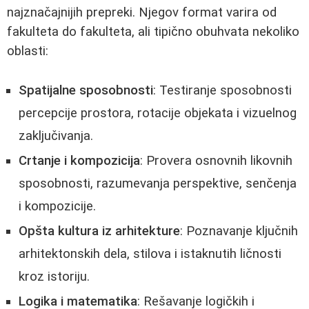
najznačajnijih prepreki. Njegov format varira od
fakulteta do fakulteta, ali tipično obuhvata nekoliko
oblasti:
Spatijalne sposobnosti
: Testiranje sposobnosti
percepcije prostora, rotacije objekata i vizuelnog
zaključivanja.
Crtanje i kompozicija
: Provera osnovnih likovnih
sposobnosti, razumevanja perspektive, senčenja
i kompozicije.
Opšta kultura iz arhitekture
: Poznavanje ključnih
arhitektonskih dela, stilova i istaknutih ličnosti
kroz istoriju.
Logika i matematika
: Rešavanje logičkih i