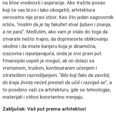
na lične vrednosti i aspiracije. Ako tražite posao
koji će vas brzo i lako obogatiti, arhitektura
verovatno nije pravi izbor. Kao što jedan sagovornik
ističe, "
mislim da je taj fakultet stvar ljubavi i znanja,
a ne para
". Međutim, ako vam je stalo do toga da
stvarate nešto trajno, da doprinesete oblikovanju
okoline i da imate karijeru koja je dinamična,
izazovna i ispunjavajuća, onda je ovo pravi put.
Finansijski uspeh je moguć, ali on dolazi sa
vremenom, trudom, kontinuiranim učenjem i
strateškim razmišljanjem. "
Bilo koji faks da završiš,
do kraja života nećeš prestati da učiš i razvijaš se
", a
to posebno važi za arhitekturu, gde se tehnologije,
materijali i stilovi konstantno menjaju.
Zaključak: Vaš put prema arhitekturi