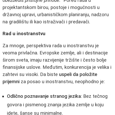
obezbediš pristojne prihode.
" Pored rada u
projektantskom birou, postoje i mogućnosti u
državnoj upravi, urbanističkom planiranju, nadzoru
na gradilištu ili kao istraživači i predavači.
Rad u inostranstvu
Za mnoge, perspektiva rada u inostranstvu je
veoma privlačna. Evropske zemlje, ali i destinacije
širom sveta, imaju razvijenije tržište i često bolje
finansijske uslove. Međutim, konkurencija je velika i
zahtevi su visoki. Da biste
uspeli da položite
prijemni
za posao u inostranstvu, neophodno je:
Odlično poznavanje stranog jezika
: Bez tečnog
govora i pismenog znanja jezika zemlje u koju
idete, šanse su minimalne.