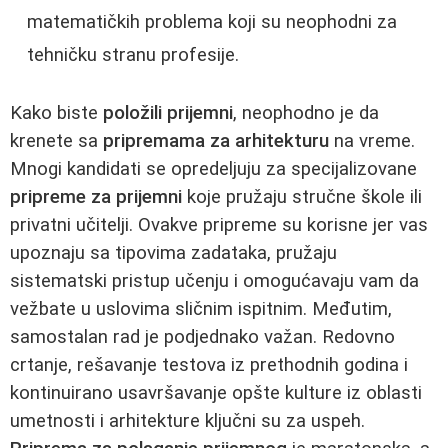
matematičkih problema koji su neophodni za
tehničku stranu profesije.
Kako biste
položili prijemni
, neophodno je da
krenete sa
pripremama za arhitekturu
na vreme.
Mnogi kandidati se opredeljuju za specijalizovane
pripreme za prijemni
koje pružaju stručne škole ili
privatni učitelji. Ovakve pripreme su korisne jer vas
upoznaju sa tipovima zadataka, pružaju
sistematski pristup učenju i omogućavaju vam da
vežbate u uslovima sličnim ispitnim. Međutim,
samostalan rad je podjednako važan. Redovno
crtanje, rešavanje testova iz prethodnih godina i
kontinuirano usavršavanje opšte kulture iz oblasti
umetnosti i arhitekture ključni su za uspeh.