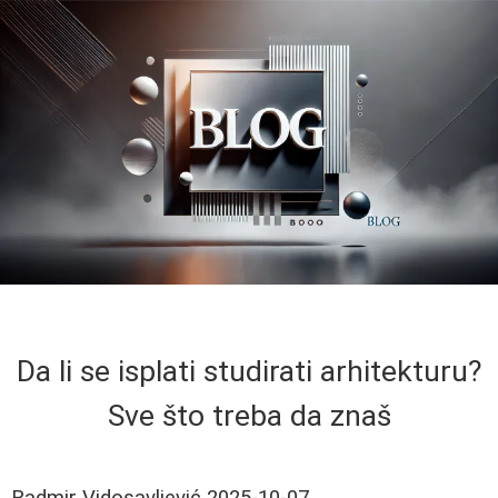
Da li se isplati studirati arhitekturu?
Sve što treba da znaš
Radmir Vidosavljević
2025-10-07