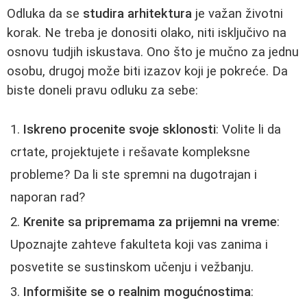
Odluka da se
studira arhitektura
je važan životni
korak. Ne treba je donositi olako, niti isključivo na
osnovu tudjih iskustava. Ono što je mučno za jednu
osobu, drugoj može biti izazov koji je pokreće. Da
biste doneli pravu odluku za sebe:
Iskreno procenite svoje sklonosti
: Volite li da
crtate, projektujete i rešavate kompleksne
probleme? Da li ste spremni na dugotrajan i
naporan rad?
Krenite sa
pripremama za prijemni
na vreme
:
Upoznajte zahteve fakulteta koji vas zanima i
posvetite se sustinskom učenju i vežbanju.
Informišite se o realnim mogućnostima
: