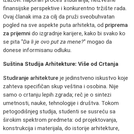
finansijske perspektive i konkurentno tržište rada.
Ovaj članak ima za cilj da pruži sveobuhvatan
pogled na sve aspekte puta arhitekta, od
priprema
za prijemni
do izgradnje karijere, kako bi svako ko
se pita "
Da li je ovo put za mene?
" mogao da
donese informisanu odluku.
Suština Studija Arhitekture: Više od Crtanja
Studiranje arhitekture
je jedinstveno iskustvo koje
zahteva specifičan skup veština i osobina. Nije
samo o crtanju lepih zgrada; reč je o sintezi
umetnosti, nauke, tehnologije i društva. Tokom
petogodišnjeg studija, studenti se susreću sa
širokim spektrom predmeta: od projektovanja,
konstrukcija i materijala, do istorije arhitekture,