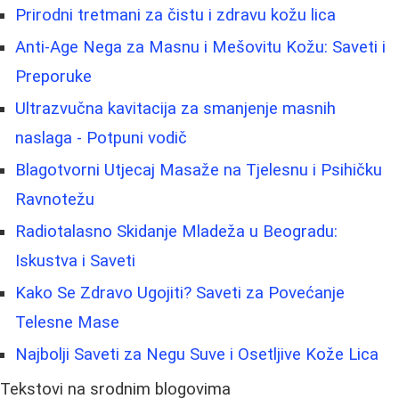
Prirodni tretmani za čistu i zdravu kožu lica
Anti-Age Nega za Masnu i Mešovitu Kožu: Saveti i
Preporuke
Ultrazvučna kavitacija za smanjenje masnih
naslaga - Potpuni vodič
Blagotvorni Utjecaj Masaže na Tjelesnu i Psihičku
Ravnotežu
Radiotalasno Skidanje Mladeža u Beogradu:
Iskustva i Saveti
Kako Se Zdravo Ugojiti? Saveti za Povećanje
Telesne Mase
Najbolji Saveti za Negu Suve i Osetljive Kože Lica
Tekstovi na srodnim blogovima