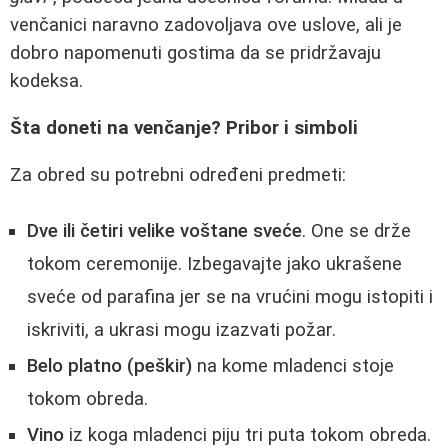
venčanici naravno zadovoljava ove uslove, ali je
dobro napomenuti gostima da se pridržavaju
kodeksa.
Šta doneti na venčanje? Pribor i simboli
Za obred su potrebni određeni predmeti:
Dve ili četiri velike voštane sveće
. One se drže
tokom ceremonije. Izbegavajte jako ukrašene
sveće od parafina jer se na vrućini mogu istopiti i
iskriviti, a ukrasi mogu izazvati požar.
Belo platno (peškir)
na kome mladenci stoje
tokom obreda.
Vino
iz koga mladenci piju tri puta tokom obreda.