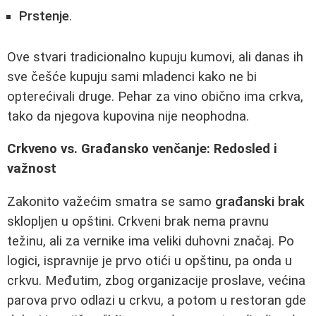
Prstenje
.
Ove stvari tradicionalno kupuju kumovi, ali danas ih
sve češće kupuju sami mladenci kako ne bi
opterećivali druge. Pehar za vino obično ima crkva,
tako da njegova kupovina nije neophodna.
Crkveno vs. Građansko venčanje: Redosled i
važnost
Zakonito važećim smatra se samo
građanski brak
sklopljen u opštini. Crkveni brak nema pravnu
težinu, ali za vernike ima veliki duhovni značaj. Po
logici, ispravnije je prvo otići u opštinu, pa onda u
crkvu. Međutim, zbog organizacije proslave, većina
parova prvo odlazi u crkvu, a potom u restoran gde