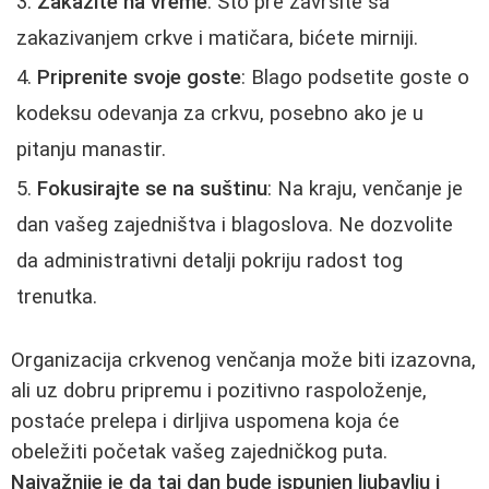
Zakažite na vreme
: Što pre završite sa
zakazivanjem crkve i matičara, bićete mirniji.
Priprenite svoje goste
: Blago podsetite goste o
kodeksu odevanja za crkvu, posebno ako je u
pitanju manastir.
Fokusirajte se na suštinu
: Na kraju, venčanje je
dan vašeg zajedništva i blagoslova. Ne dozvolite
da administrativni detalji pokriju radost tog
trenutka.
Organizacija crkvenog venčanja može biti izazovna,
ali uz dobru pripremu i pozitivno raspoloženje,
postaće prelepa i dirljiva uspomena koja će
obeležiti početak vašeg zajedničkog puta.
Najvažnije je da taj dan bude ispunjen ljubavlju i