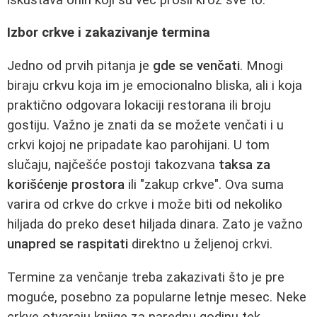
Izbor crkve i zakazivanje termina
Jedno od prvih pitanja je
gde se venčati
. Mnogi
biraju crkvu koja im je emocionalno bliska, ali i koja
praktično odgovara lokaciji restorana ili broju
gostiju. Važno je znati da se možete venčati i u
crkvi kojoj ne pripadate kao parohijani. U tom
slučaju, najčešće postoji takozvana
taksa za
korišćenje prostora
ili "zakup crkve". Ova suma
varira od crkve do crkve i može biti od nekoliko
hiljada do preko deset hiljada dinara. Zato je važno
unapred se raspitati
direktno u željenoj crkvi.
Termine za venčanje treba zakazivati što je pre
moguće, posebno za popularne letnje mesec. Neke
crkve otvaraju knjige za narednu godinu tek