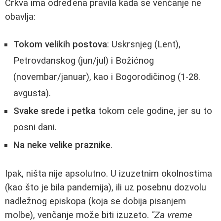
Crkva ima određena pravila kada se venčanje ne
obavlja:
Tokom velikih postova
: Uskrsnjeg (Lent),
Petrovdanskog (jun/jul) i Božićnog
(novembar/januar), kao i Bogorodičinog (1-28.
avgusta).
Svake srede i petka
tokom cele godine, jer su to
posni dani.
Na neke velike praznike
.
Ipak, ništa nije apsolutno. U izuzetnim okolnostima
(kao što je bila pandemija), ili uz posebnu dozvolu
nadležnog episkopa (koja se dobija pisanjem
molbe), venčanje može biti izuzeto.
"Za vreme