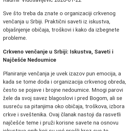
Sve što treba da znate o organizaciji crkvenog
venčanja u Srbiji. Praktični saveti iz iskustva,
objašnjenje običaja, troškovi i kako da izbegnete
probleme.
Crkveno venčanje u Srbiji: Iskustva, Saveti i
Najčešće Nedoumice
Planiranje venčanja je uvek izazov pun emocija, a
kada se tome doda i organizacija crkvenog obreda,
često se pojave i brojne nedoumice. Mnogi parovi
žele da svoj savez blagoslovi i pred Bogom, ali se
susreću sa pitanjima oko običaja, troškova, izbora
crkve i sveštenika. Ovaj članak nastoji da rasvetli
najčešće teme i pruži korisne savete na osnovu
iskustava onih koji su već prošli kroz sve to.