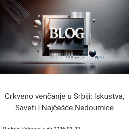
Crkveno venčanje u Srbiji: Iskustva,
Saveti i Najčešće Nedoumice
Radmir Vidosavljević
2026-01-22