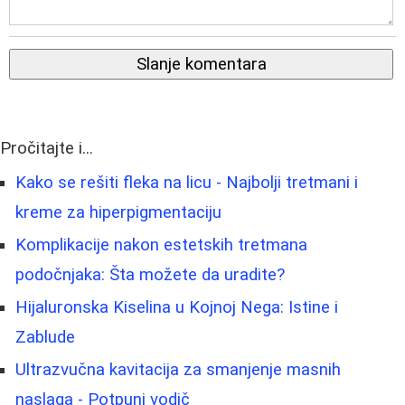
Slanje komentara
Pročitajte i...
Kako se rešiti fleka na licu - Najbolji tretmani i
kreme za hiperpigmentaciju
Komplikacije nakon estetskih tretmana
podočnjaka: Šta možete da uradite?
Hijaluronska Kiselina u Kojnoj Nega: Istine i
Zablude
Ultrazvučna kavitacija za smanjenje masnih
naslaga - Potpuni vodič