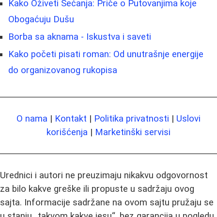
Kako Oživeti Sećanja: Priče o Putovanjima koje
Obogaćuju Dušu
Borba sa aknama - Iskustva i saveti
Kako početi pisati roman: Od unutrašnje energije
do organizovanog rukopisa
O nama
|
Kontakt
|
Politika privatnosti
|
Uslovi
korišćenja
|
Marketinški servisi
Urednici i autori ne preuzimaju nikakvu odgovornost
za bilo kakve greške ili propuste u sadržaju ovog
sajta. Informacije sadržane na ovom sajtu pružaju se
u stanju „takvom kakve jesu“, bez garancija u pogledu