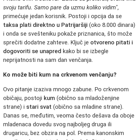
svoju tarifu. Samo pare da uzmu koliko vidim"
,
primećuje jedan korisnik. Postoji i opcija da se
taksa plati direktno u Patrijaršiji
(oko 8.000 dinara)
i onda se svešteniku pokaže priznanica, što može
sprečiti dodatne zahteve. Ključ je
otvoreno pitati i
dogovoriti se unapred
kako bi se izbegle
neprijatnosti na sam dan venčanja.
Ko može biti kum na crkvenom venčanju?
Ovo pitanje izaziva mnogo zabune. Po crkvenom
običaju, postoji
kum
(obično sa mladoženjine
strane) i
stari svat
(obično sa mladine strane).
Danas se, međutim, veoma često dešava da oboje
mladenaca dovedu svog najboljeg druga ili
drugaricu, bez obzira na pol. Prema kanonskim