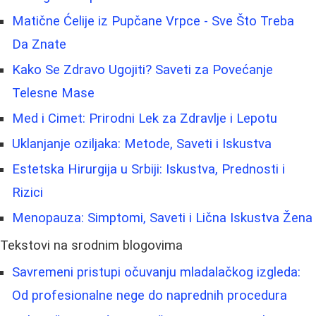
Matične Ćelije iz Pupčane Vrpce - Sve Što Treba
Da Znate
Kako Se Zdravo Ugojiti? Saveti za Povećanje
Telesne Mase
Med i Cimet: Prirodni Lek za Zdravlje i Lepotu
Uklanjanje oziljaka: Metode, Saveti i Iskustva
Estetska Hirurgija u Srbiji: Iskustva, Prednosti i
Rizici
Menopauza: Simptomi, Saveti i Lična Iskustva Žena
Tekstovi na srodnim blogovima
Savremeni pristupi očuvanju mladalačkog izgleda:
Od profesionalne nege do naprednih procedura