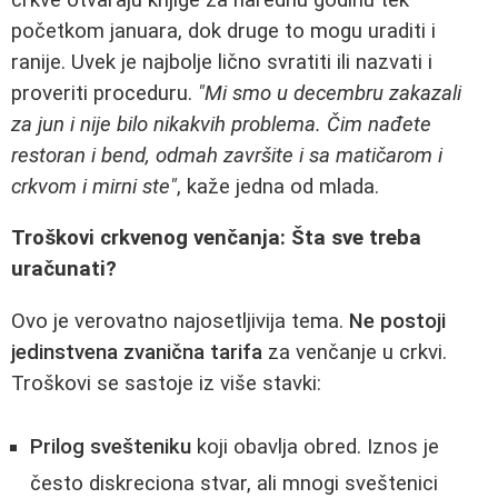
početkom januara, dok druge to mogu uraditi i
ranije. Uvek je najbolje lično svratiti ili nazvati i
proveriti proceduru.
"Mi smo u decembru zakazali
za jun i nije bilo nikakvih problema. Čim nađete
restoran i bend, odmah završite i sa matičarom i
crkvom i mirni ste"
, kaže jedna od mlada.
Troškovi crkvenog venčanja: Šta sve treba
uračunati?
Ovo je verovatno najosetljivija tema.
Ne postoji
jedinstvena zvanična tarifa
za venčanje u crkvi.
Troškovi se sastoje iz više stavki:
Prilog svešteniku
koji obavlja obred. Iznos je
često diskreciona stvar, ali mnogi sveštenici