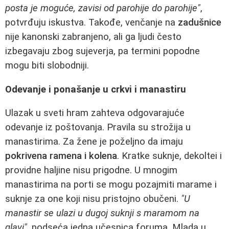
posta je moguće, zavisi od parohije do parohije"
,
potvrđuju iskustva. Takođe, venčanje na
zadušnice
nije kanonski zabranjeno, ali ga ljudi često
izbegavaju zbog sujeverja, pa termini popodne
mogu biti slobodniji.
Odevanje i ponašanje u crkvi i manastiru
Ulazak u sveti hram zahteva odgovarajuće
odevanje iz poštovanja. Pravila su strožija u
manastirima. Za žene je poželjno da imaju
pokrivena ramena i kolena
. Kratke suknje, dekoltei i
providne haljine nisu prigodne. U mnogim
manastirima na porti se mogu pozajmiti marame i
suknje za one koji nisu pristojno obučeni.
"U
manastir se ulazi u dugoj suknji s maramom na
glavi"
, podseća jedna učesnica foruma. Mlada u