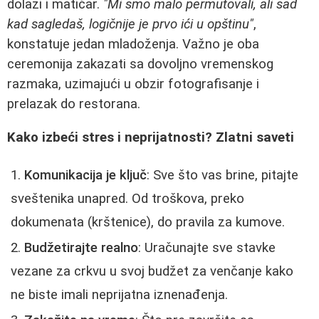
dolazi i matičar.
"Mi smo malo permutovali, ali sad
kad sagledaš, logičnije je prvo ići u opštinu"
,
konstatuje jedan mladoženja. Važno je oba
ceremonija zakazati sa dovoljno vremenskog
razmaka, uzimajući u obzir fotografisanje i
prelazak do restorana.
Kako izbeći stres i neprijatnosti? Zlatni saveti
Komunikacija je ključ
: Sve što vas brine, pitajte
sveštenika unapred. Od troškova, preko
dokumenata (krštenice), do pravila za kumove.
Budžetirajte realno
: Uračunajte sve stavke
vezane za crkvu u svoj budžet za venčanje kako
ne biste imali neprijatna iznenađenja.