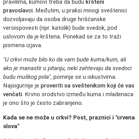
pravilima, kumovi treba da budu
kršteni
pravoslavci
. Međutim, u praksi mnogi sveštenici
dozvoljavaju da osoba druge hrišćanske
veroispovesti (npr. katolik) bude svedok, pod
uslovom da je krštena. Ponekad se za to traži
pismena izjava.
"U crkvi može bilo ko da vam bude kuma/kum, ali
ako je manastir u pitanju, neki zahtevaju da svedoci
budu muškog pola"
, pominje se u iskustvima.
Najsigurnije je
proveriti sa sveštenikom koji će vas
venčati
. Krvno srodstvo između kuma i mladenaca
je ono što je često zabranjeno.
Kada se ne može u crkvi? Post, praznici i "crvena
slova"