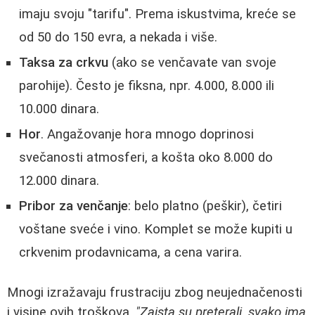
imaju svoju "tarifu". Prema iskustvima, kreće se
od 50 do 150 evra, a nekada i više.
Taksa za crkvu
(ako se venčavate van svoje
parohije). Često je fiksna, npr. 4.000, 8.000 ili
10.000 dinara.
Hor
. Angažovanje hora mnogo doprinosi
svečanosti atmosferi, a košta oko 8.000 do
12.000 dinara.
Pribor za venčanje
: belo platno (peškir), četiri
voštane sveće i vino. Komplet se može kupiti u
crkvenim prodavnicama, a cena varira.
Mnogi izražavaju frustraciju zbog neujednačenosti
i visine ovih troškova.
"Zaista su preterali, svako ima