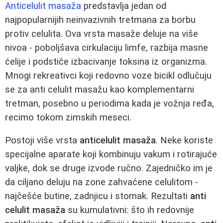
Anticelulit masaža
predstavlja jedan od
najpopularnijih neinvazivnih tretmana za borbu
protiv celulita. Ova vrsta masaže deluje na više
nivoa - poboljšava cirkulaciju limfe, razbija masne
ćelije i podstiče izbacivanje toksina iz organizma.
Mnogi rekreativci koji redovno voze bicikl odlučuju
se za anti celulit masažu kao komplementarni
tretman, posebno u periodima kada je vožnja ređa,
recimo tokom zimskih meseci.
Postoji više vrsta
anticelulit masaža
. Neke koriste
specijalne aparate koji kombinuju vakum i rotirajuće
valjke, dok se druge izvode ručno. Zajedničko im je
da ciljano deluju na zone zahvaćene celulitom -
najčešće butine, zadnjicu i stomak. Rezultati
anti
celulit masaža
su kumulativni: što ih redovnije