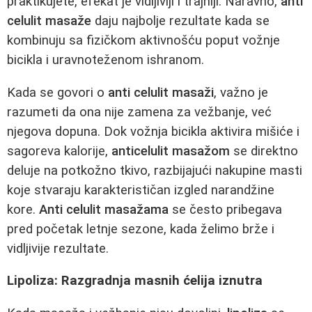
praktikujete, efekat je vidljiviji i trajniji. Naravno,
anti
celulit masaže
daju najbolje rezultate kada se
kombinuju sa fizičkom aktivnošću poput vožnje
bicikla i uravnoteženom ishranom.
Kada se govori o
anti celulit masaži
, važno je
razumeti da ona nije zamena za vežbanje, već
njegova dopuna. Dok vožnja bicikla aktivira mišiće i
sagoreva kalorije,
anticelulit masažom
se direktno
deluje na potkožno tkivo, razbijajući nakupine masti
koje stvaraju karakterističan izgled narandžine
kore.
Anti celulit masažama
se često pribegava
pred početak letnje sezone, kada želimo brže i
vidljivije rezultate.
Lipoliza: Razgradnja masnih ćelija iznutra