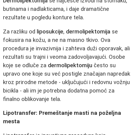
Dermolipektomija
se najčešće izvodi na stomaku,
butinama i nadlakticama, i daje dramatične
rezultate u pogledu konture tela.
Za razliku od
liposukcije
,
dermolipektomija
se
fokusira na kožu, a ne na masno tkivo. Ova
procedura je invazivnija i zahteva duži oporavak, ali
rezultati su trajni i veoma zadovoljavajući. Osobe
koje se odluče za
dermolipektomiju
često su
upravo one koje su već postigle značajan napredak
kroz prirodne metode - uključujući i redovnu vožnju
bicikla - ali im je potrebna dodatna pomoć za
finalno oblikovanje tela.
Lipotransfer: Premeštanje masti na poželjna
mesta