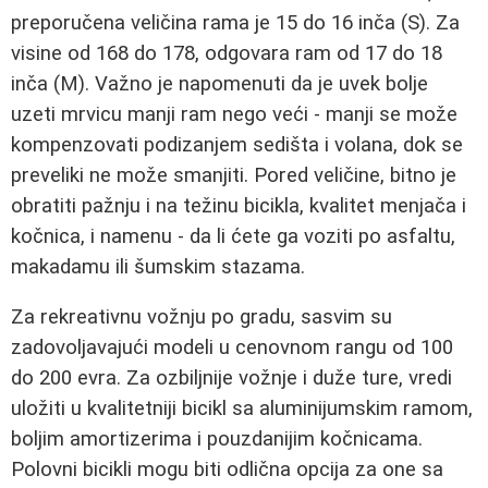
preporučena veličina rama je 15 do 16 inča (S). Za
visine od 168 do 178, odgovara ram od 17 do 18
inča (M). Važno je napomenuti da je uvek bolje
uzeti mrvicu manji ram nego veći - manji se može
kompenzovati podizanjem sedišta i volana, dok se
preveliki ne može smanjiti. Pored veličine, bitno je
obratiti pažnju i na težinu bicikla, kvalitet menjača i
kočnica, i namenu - da li ćete ga voziti po asfaltu,
makadamu ili šumskim stazama.
Za rekreativnu vožnju po gradu, sasvim su
zadovoljavajući modeli u cenovnom rangu od 100
do 200 evra. Za ozbiljnije vožnje i duže ture, vredi
uložiti u kvalitetniji bicikl sa aluminijumskim ramom,
boljim amortizerima i pouzdanijim kočnicama.
Polovni bicikli mogu biti odlična opcija za one sa