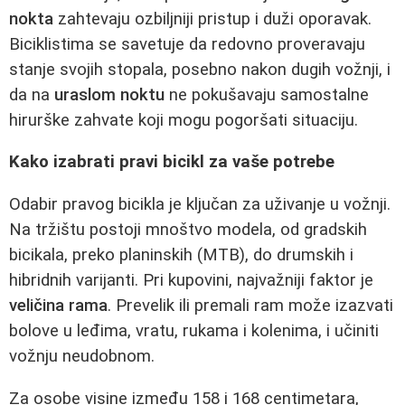
nokta
zahtevaju ozbiljniji pristup i duži oporavak.
Biciklistima se savetuje da redovno proveravaju
stanje svojih stopala, posebno nakon dugih vožnji, i
da na
uraslom noktu
ne pokušavaju samostalne
hirurške zahvate koji mogu pogoršati situaciju.
Kako izabrati pravi bicikl za vaše potrebe
Odabir pravog bicikla je ključan za uživanje u vožnji.
Na tržištu postoji mnoštvo modela, od gradskih
bicikala, preko planinskih (MTB), do drumskih i
hibridnih varijanti. Pri kupovini, najvažniji faktor je
veličina rama
. Prevelik ili premali ram može izazvati
bolove u leđima, vratu, rukama i kolenima, i učiniti
vožnju neudobnom.
Za osobe visine između 158 i 168 centimetara,