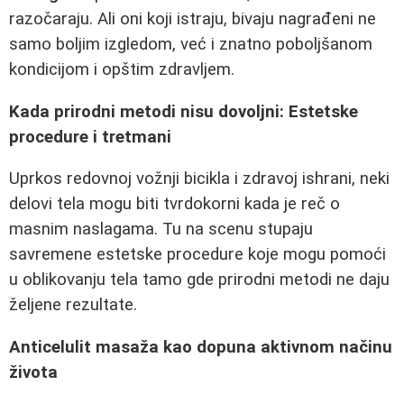
razočaraju. Ali oni koji istraju, bivaju nagrađeni ne
samo boljim izgledom, već i znatno poboljšanom
kondicijom i opštim zdravljem.
Kada prirodni metodi nisu dovoljni: Estetske
procedure i tretmani
Uprkos redovnoj vožnji bicikla i zdravoj ishrani, neki
delovi tela mogu biti tvrdokorni kada je reč o
masnim naslagama. Tu na scenu stupaju
savremene estetske procedure koje mogu pomoći
u oblikovanju tela tamo gde prirodni metodi ne daju
željene rezultate.
Anticelulit masaža kao dopuna aktivnom načinu
života