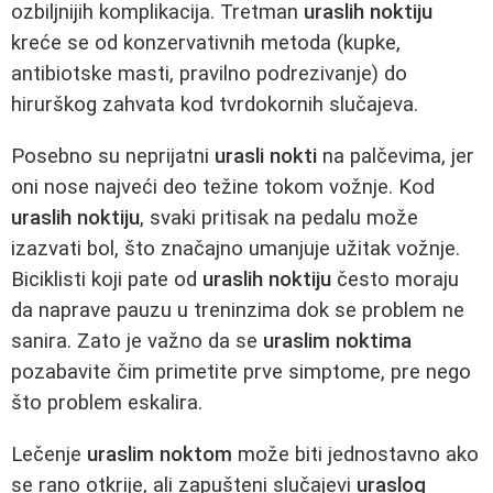
ozbiljnijih komplikacija. Tretman
uraslih noktiju
kreće se od konzervativnih metoda (kupke,
antibiotske masti, pravilno podrezivanje) do
hirurškog zahvata kod tvrdokornih slučajeva.
Posebno su neprijatni
urasli nokti
na palčevima, jer
oni nose najveći deo težine tokom vožnje. Kod
uraslih noktiju
, svaki pritisak na pedalu može
izazvati bol, što značajno umanjuje užitak vožnje.
Biciklisti koji pate od
uraslih noktiju
često moraju
da naprave pauzu u treninzima dok se problem ne
sanira. Zato je važno da se
uraslim noktima
pozabavite čim primetite prve simptome, pre nego
što problem eskalira.
Lečenje
uraslim noktom
može biti jednostavno ako
se rano otkrije, ali zapušteni slučajevi
uraslog