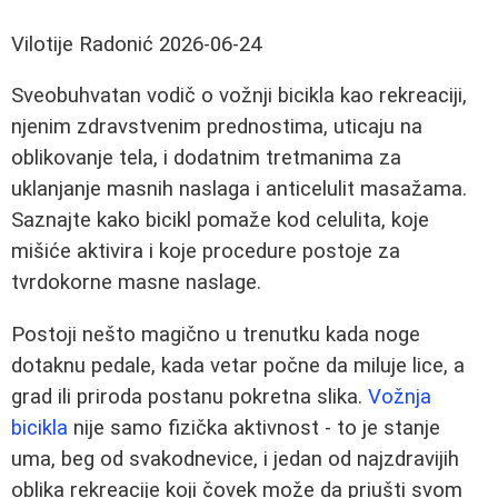
Vilotije Radonić
2026-06-24
Sveobuhvatan vodič o vožnji bicikla kao rekreaciji,
njenim zdravstvenim prednostima, uticaju na
oblikovanje tela, i dodatnim tretmanima za
uklanjanje masnih naslaga i anticelulit masažama.
Saznajte kako bicikl pomaže kod celulita, koje
mišiće aktivira i koje procedure postoje za
tvrdokorne masne naslage.
Postoji nešto magično u trenutku kada noge
dotaknu pedale, kada vetar počne da miluje lice, a
grad ili priroda postanu pokretna slika.
Vožnja
bicikla
nije samo fizička aktivnost - to je stanje
uma, beg od svakodnevice, i jedan od najzdravijih
oblika rekreacije koji čovek može da priušti svom