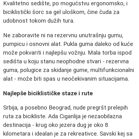
Kvalitetno sedište, po mogućstvu ergonomsko, i
biciklistički šorc sa gel uloškom, čine čuda za
udobnost tokom dužih tura.
Ne zaboravite ni na rezervnu unutrašnju gumu,
pumpicu i osnovni alat. Pukla guma daleko od kuće
može pokvariti i najlepšu vožnju. Mala torba ispod
sedišta u koju stanu neophodne stvari - rezervna
guma, polugice za skidanje gume, multifunkcionalni
alat - može biti spas u neočekivanim situacijama.
Najlepše biciklističke staze i rute
Srbija, a posebno Beograd, nude pregršt prelepih
ruta za bicikliste. Ada Ciganlija je nezaobilazna
destinacija - krug oko jezera dug je oko 8
kilometara i idealan je za rekreativce. Savski kej sa