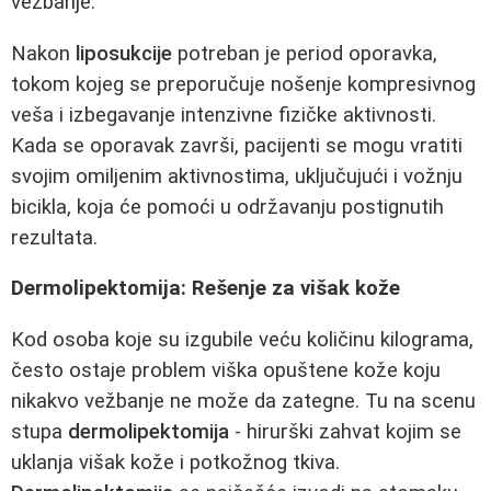
vežbanje.
Nakon
liposukcije
potreban je period oporavka,
tokom kojeg se preporučuje nošenje kompresivnog
veša i izbegavanje intenzivne fizičke aktivnosti.
Kada se oporavak završi, pacijenti se mogu vratiti
svojim omiljenim aktivnostima, uključujući i vožnju
bicikla, koja će pomoći u održavanju postignutih
rezultata.
Dermolipektomija: Rešenje za višak kože
Kod osoba koje su izgubile veću količinu kilograma,
često ostaje problem viška opuštene kože koju
nikakvo vežbanje ne može da zategne. Tu na scenu
stupa
dermolipektomija
- hirurški zahvat kojim se
uklanja višak kože i potkožnog tkiva.