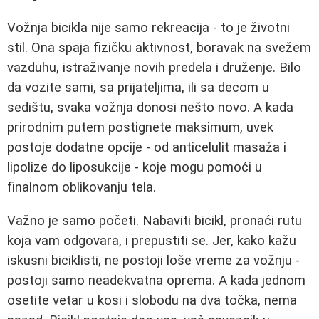
Vožnja bicikla nije samo rekreacija - to je životni
stil. Ona spaja fizičku aktivnost, boravak na svežem
vazduhu, istraživanje novih predela i druženje. Bilo
da vozite sami, sa prijateljima, ili sa decom u
sedištu, svaka vožnja donosi nešto novo. A kada
prirodnim putem postignete maksimum, uvek
postoje dodatne opcije - od anticelulit masaža i
lipolize do liposukcije - koje mogu pomoći u
finalnom oblikovanju tela.
Važno je samo početi. Nabaviti bicikl, pronaći rutu
koja vam odgovara, i prepustiti se. Jer, kako kažu
iskusni biciklisti, ne postoji loše vreme za vožnju -
postoji samo neadekvatna oprema. A kada jednom
osetite vetar u kosi i slobodu na dva točka, nema