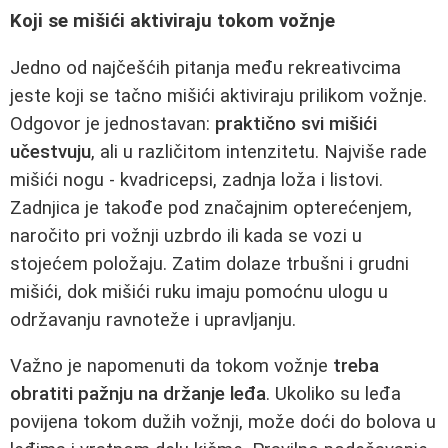
Koji se mišići aktiviraju tokom vožnje
Jedno od najčešćih pitanja među rekreativcima
jeste koji se tačno mišići aktiviraju prilikom vožnje.
Odgovor je jednostavan:
praktično svi mišići
učestvuju
, ali u različitom intenzitetu. Najviše rade
mišići nogu - kvadricepsi, zadnja loža i listovi.
Zadnjica je takođe pod značajnim opterećenjem,
naročito pri vožnji uzbrdo ili kada se vozi u
stojećem položaju. Zatim dolaze trbušni i grudni
mišići, dok mišići ruku imaju pomoćnu ulogu u
održavanju ravnoteže i upravljanju.
Važno je napomenuti da tokom vožnje
treba
obratiti pažnju na držanje leđa
. Ukoliko su leđa
povijena tokom dužih vožnji, može doći do bolova u