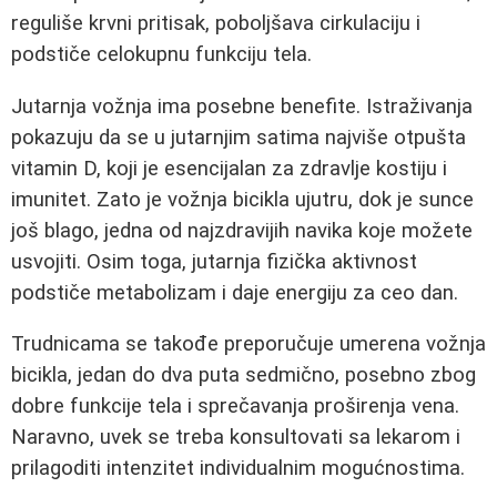
reguliše krvni pritisak, poboljšava cirkulaciju i
podstiče celokupnu funkciju tela.
Jutarnja vožnja ima posebne benefite. Istraživanja
pokazuju da se u jutarnjim satima najviše otpušta
vitamin D, koji je esencijalan za zdravlje kostiju i
imunitet. Zato je vožnja bicikla ujutru, dok je sunce
još blago, jedna od najzdravijih navika koje možete
usvojiti. Osim toga, jutarnja fizička aktivnost
podstiče metabolizam i daje energiju za ceo dan.
Trudnicama se takođe preporučuje umerena vožnja
bicikla, jedan do dva puta sedmično, posebno zbog
dobre funkcije tela i sprečavanja proširenja vena.
Naravno, uvek se treba konsultovati sa lekarom i
prilagoditi intenzitet individualnim mogućnostima.