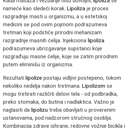
Kada masaža i vežbanje nisu dovoljni,
lipoliza
se
nameće kao sledeći korak.
Lipoliza
je proces
razgradnje masti u organizmu, a u estetskoj
medicini se pod ovim pojmom podrazumeva
tretman koji podstiče prirodni mehanizam
razgradnje masnih ćelija. Injekciona
lipoliza
podrazumeva ubrizgavanje supstanci koje
razgrađuju masne ćelije, koje se zatim prirodnim
putem eliminišu iz organizma.
Rezultati
lipolize
postaju vidljivi postepeno, tokom
nekoliko nedelja nakon tretmana.
Lipolizom
se
mogu tretirati različiti delovi tela - od podbradka,
preko stomaka, do butina i nadlaktica. Važno je
naglasiti da
lipolizu
treba obavljati u proverenim
ustanovama, pod nadzorom stručnog osoblja.
Kombinacija zdrave ishrane, redovne vožnje bicikla i