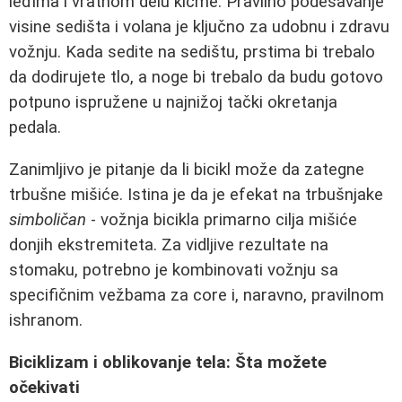
leđima i vratnom delu kičme. Pravilno podešavanje
visine sedišta i volana je ključno za udobnu i zdravu
vožnju. Kada sedite na sedištu, prstima bi trebalo
da dodirujete tlo, a noge bi trebalo da budu gotovo
potpuno ispružene u najnižoj tački okretanja
pedala.
Zanimljivo je pitanje da li bicikl može da zategne
trbušne mišiće. Istina je da je efekat na trbušnjake
simboličan
- vožnja bicikla primarno cilja mišiće
donjih ekstremiteta. Za vidljive rezultate na
stomaku, potrebno je kombinovati vožnju sa
specifičnim vežbama za core i, naravno, pravilnom
ishranom.
Biciklizam i oblikovanje tela: Šta možete
očekivati