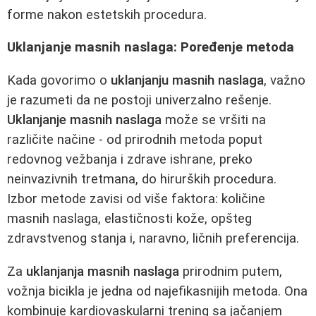
forme nakon estetskih procedura.
Uklanjanje masnih naslaga: Poređenje metoda
Kada govorimo o
uklanjanju masnih naslaga
, važno
je razumeti da ne postoji univerzalno rešenje.
Uklanjanje masnih naslaga
može se vršiti na
različite načine - od prirodnih metoda poput
redovnog vežbanja i zdrave ishrane, preko
neinvazivnih tretmana, do hirurških procedura.
Izbor metode zavisi od više faktora: količine
masnih naslaga, elastičnosti kože, opšteg
zdravstvenog stanja i, naravno, ličnih preferencija.
Za
uklanjanja masnih naslaga
prirodnim putem,
vožnja bicikla je jedna od najefikasnijih metoda. Ona
kombinuje kardiovaskularni trening sa jačanjem