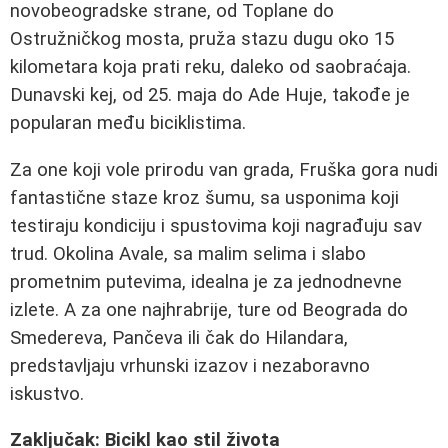
novobeogradske strane, od Toplane do
Ostružničkog mosta, pruža stazu dugu oko 15
kilometara koja prati reku, daleko od saobraćaja.
Dunavski kej, od 25. maja do Ade Huje, takođe je
popularan među biciklistima.
Za one koji vole prirodu van grada, Fruška gora nudi
fantastične staze kroz šumu, sa usponima koji
testiraju kondiciju i spustovima koji nagrađuju sav
trud. Okolina Avale, sa malim selima i slabo
prometnim putevima, idealna je za jednodnevne
izlete. A za one najhrabrije, ture od Beograda do
Smedereva, Pančeva ili čak do Hilandara,
predstavljaju vrhunski izazov i nezaboravno
iskustvo.
Zaključak: Bicikl kao stil života