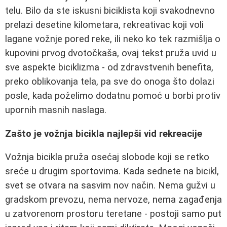
telu. Bilo da ste iskusni biciklista koji svakodnevno
prelazi desetine kilometara, rekreativac koji voli
lagane vožnje pored reke, ili neko ko tek razmišlja o
kupovini prvog dvotočkaša, ovaj tekst pruža uvid u
sve aspekte biciklizma - od zdravstvenih benefita,
preko oblikovanja tela, pa sve do onoga što dolazi
posle, kada poželimo dodatnu pomoć u borbi protiv
upornih masnih naslaga.
Zašto je vožnja bicikla najlepši vid rekreacije
Vožnja bicikla pruža osećaj slobode koji se retko
sreće u drugim sportovima. Kada sednete na bicikl,
svet se otvara na sasvim nov način. Nema gužvi u
gradskom prevozu, nema nervoze, nema zagađenja
u zatvorenom prostoru teretane - postoji samo put