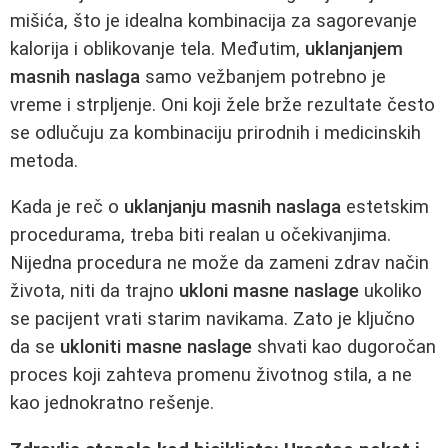
mišića, što je idealna kombinacija za sagorevanje
kalorija i oblikovanje tela. Međutim,
uklanjanjem
masnih naslaga
samo vežbanjem potrebno je
vreme i strpljenje. Oni koji žele brže rezultate često
se odlučuju za kombinaciju prirodnih i medicinskih
metoda.
Kada je reč o
uklanjanju masnih naslaga
estetskim
procedurama, treba biti realan u očekivanjima.
Nijedna procedura ne može da zameni zdrav način
života, niti da trajno
ukloni masne naslage
ukoliko
se pacijent vrati starim navikama. Zato je ključno
da se
ukloniti masne naslage
shvati kao dugoročan
proces koji zahteva promenu životnog stila, a ne
kao jednokratno rešenje.