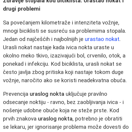
Zdravlje stopala kod biciklista: Urastao nokat i
drugi problemi
Sa povećanjem kilometraže i intenziteta vožnje,
mnogi biciklisti se susreću sa problemima stopala.
Jedan od najčešćih i najbolnijih je
urastao nokat
.
Urasli nokat nastaje kada ivica nokta uraste u
okolno meko tkivo, izazivajući bol, crvenilo, otok, a
ponekad i infekciju. Kod biciklista, urasli nokat se
često javlja zbog pritiska koji nastaje tokom duge
vožnje, naročito ako se koristi neadekvatna obuća.
Prevencija
uraslog nokta
uključuje pravilno
odsecanje noktiju - ravno, bez zaobljivanja ivica - i
nošenje udobne obuće koja ne steže prste. Kod
prvih znakova
uraslog nokta
, potrebno je obratiti
se lekaru, jer ignorisanje problema može dovesti do