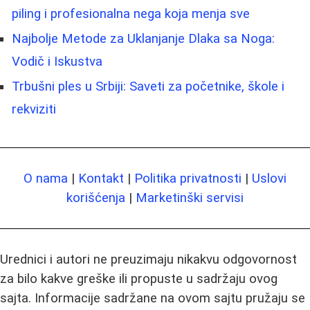
piling i profesionalna nega koja menja sve
Najbolje Metode za Uklanjanje Dlaka sa Noga:
Vodič i Iskustva
Trbušni ples u Srbiji: Saveti za početnike, škole i
rekviziti
O nama
|
Kontakt
|
Politika privatnosti
|
Uslovi
korišćenja
|
Marketinški servisi
Urednici i autori ne preuzimaju nikakvu odgovornost
za bilo kakve greške ili propuste u sadržaju ovog
sajta. Informacije sadržane na ovom sajtu pružaju se