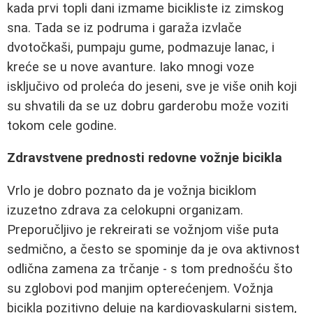
kada prvi topli dani izmame bicikliste iz zimskog
sna. Tada se iz podruma i garaža izvlače
dvotočkaši, pumpaju gume, podmazuje lanac, i
kreće se u nove avanture. Iako mnogi voze
isključivo od proleća do jeseni, sve je više onih koji
su shvatili da se uz dobru garderobu može voziti
tokom cele godine.
Zdravstvene prednosti redovne vožnje bicikla
Vrlo je dobro poznato da je vožnja biciklom
izuzetno zdrava za celokupni organizam.
Preporučljivo je rekreirati se vožnjom više puta
sedmično, a često se spominje da je ova aktivnost
odlična zamena za trčanje - s tom prednošću što
su zglobovi pod manjim opterećenjem. Vožnja
bicikla pozitivno deluje na kardiovaskularni sistem,