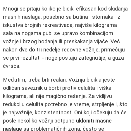
Mnogi se pitaju koliko je bicikl efikasan kod skidanja
masnih naslaga, posebno sa butina i stomaka. Iz
iskustva brojnih rekreativaca, najviše kilograma i
sala na nogama gubi se upravo kombinacijom
vožnje i brzog hodanja ili preskakanja vijače. Već
nakon dve do tri nedelje redovne vožnje, primećuju
se prvi rezultati - noge postaju zategnutije, a guza
čvršća.
Međutim, treba biti realan. Vožnja bicikla jeste
odličan saveznik u borbi protiv celulita i viška
kilograma, ali nije magično rešenje. Za vidljivu
redukciju celulita potrebno je vreme, strpljenje i, što
je najvažnije, konzistentnost. Oni koji očekuju da će
posle nekoliko vožnji potpuno
ukloniti masne
naslage
sa problematičnih zona, često se