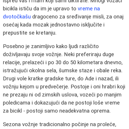
ispred vas i ritam koji sami diktirate. Mnogi vozači
bicikla ističu da im je upravo to
vreme na
dvotočkašu
dragoceno za sređivanje misli, za onaj
osećaj kada mozak jednostavno isključite i
prepustite se kretanju.
Posebno je zanimljivo kako ljudi različito
doživljavaju svoje vožnje. Neki preferiraju duge
relacije, prelazeći i po 30 do 50 kilometara dnevno,
istražujući okolna sela, šumske staze i obale reka.
Drugi vole kratke gradske ture, do Ade i nazad, ili
vožnju kejom u predvečerje. Postoje i oni hrabri koji
ne prezaju ni od zimskih uslova, vozeći po manjim
poledicama i dokazujući da ne postoji loše vreme
za bicikl - postoji samo neadekvatna oprema.
Sezona vožnje tradicionalno počinje na proleće,