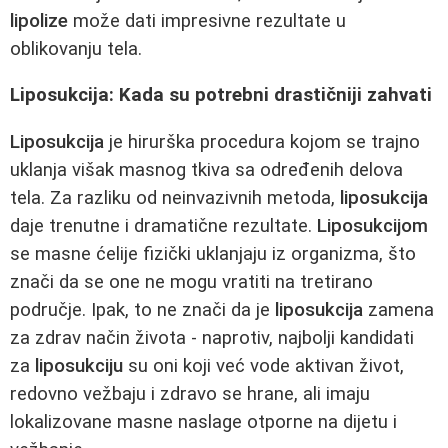
lipolize
može dati impresivne rezultate u
oblikovanju tela.
Liposukcija: Kada su potrebni drastičniji zahvati
Liposukcija
je hirurška procedura kojom se trajno
uklanja višak masnog tkiva sa određenih delova
tela. Za razliku od neinvazivnih metoda,
liposukcija
daje trenutne i dramatične rezultate.
Liposukcijom
se masne ćelije fizički uklanjaju iz organizma, što
znači da se one ne mogu vratiti na tretirano
područje. Ipak, to ne znači da je
liposukcija
zamena
za zdrav način života - naprotiv, najbolji kandidati
za
liposukciju
su oni koji već vode aktivan život,
redovno vežbaju i zdravo se hrane, ali imaju
lokalizovane masne naslage otporne na dijetu i