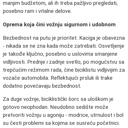
manjim budžetom, ali ih treba pažljivo pregledati,
posebno ram i vitalne delove.
Oprema koja čini vožnju sigurnom i udobnom
Bezbednost na putu je prioritet. Kaciga je obavezna
- nikada se ne zna kada može zatrebati. Osvetljenje
je takođe ključno, posebno u uslovima smanjene
vidljivosti. Prednje i zadnje svetlo, po mogućstvu sa
trepćućim režimom rada, čine biciklistu vidljivijim za
vozače automobila. Reflektujući prsluk ili trake
dodatno povećavaju bezbednost.
Za duge vožnje, biciklistički šorc sa uloškom je
gotovo neophodan. Neudobno sedište može
pretvoriti vožnju u agoniju - modrice, utrnulost i bol
su česti problemi sa kojima se susreću početnici.