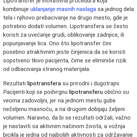
Lipotransfer je inovativna procedura koja
kombinuje
uklanjanje masnih naslaga
sa jednog dela
tela i njihovo prebacivanje na drugo mesto, gde je
potrebno dodati volumen. Lipotransfera se često
koristi za uvećanje grudi, oblikovanje zadnjice, ili
popunjavanje lica. Ono što lipotransfer čini
posebno atraktivnim jeste činjenica da se koristi
sopstveno tkivo pacijenta, čime se eliminiše rizik
od odbacivanja stranog materijala.
Rezultati
lipotransfera
su prirodni i dugotrajni.
Pacijenti koji se podvrgnu
lipotransferu
obično su
veoma zadovoljni, jer na jednom mestu gube
neželjenu masnoću, a na drugom dobijaju željeni
volumen. Naravno, da bi se rezultati održali, važno
je nastaviti sa aktivnim načinom života, a vožnja
bicikla je jedna od najboljih aktivnosti za održavanje